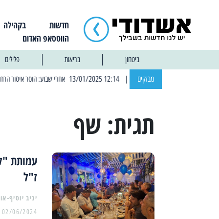
חדשות
בקהילה
הווטסאפ האדום
ביטחון
בריאות
פלילים
מבזקים
| 12:14 13/01/2025 אחרי שבוע: הוסר איסור הרחצה בחופי אשדוד
תגית:
שף
עמותת "לו
ז"ל
יניב יוסיף-או
02/06/2024