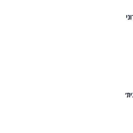
ני
ית׳