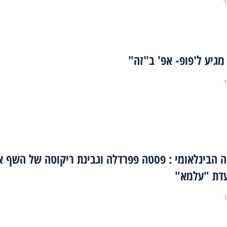
ר
 מגיע ל'פופ- אפ' ב"זה"
ר
 הבינלאומי : פסטה פפרדלה וגבינת ריקוטה של השף אי
עדת "עלמא"
ר