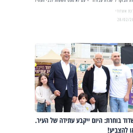
רת הבוקר ל"שגרת עבודה" – עם לא מעט חששות לגבי העתיד
כת אשדודי
28/02/2
וד בוחרת: היום ייקבע עתידה של העיר.
ו להצביע!