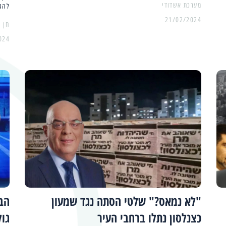
מערכת אשדודי
להגי
21/02/2024
024
"לא נמאס?" שלטי הסתה נגד שמעון
הב
כצנלסון נתלו ברחבי העיר
גול