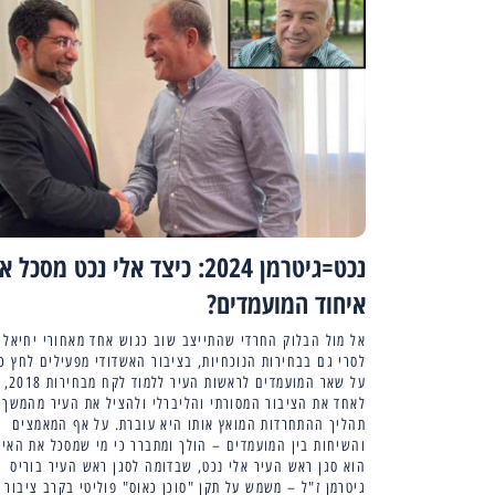
נכט=גיטרמן 2024: כיצד אלי נכט מסכל 
איחוד המועמדים?
אל מול הבלוק החרדי שהתייצב שוב כגוש אחד מאחורי יחיאל
לסרי גם בבחירות הנוכחיות, בציבור האשדודי מפעילים לחץ כ
על שאר המועמדים לראשות העיר ללמוד לקח מבחירות 2018,
לאחד את הציבור המסורתי והליברלי ולהציל את העיר מהמשך
תהליך ההתחרדות המואץ אותו היא עוברת. על אף המאמצים
והשיחות בין המועמדים – הולך ומתברר כי מי שמסכל את האיח
הוא סגן ראש העיר אלי נכט, שבדומה לסגן ראש העיר בוריס
גיטרמן ז"ל – משמש על תקן "סוכן כאוס" פוליטי בקרב ציבור