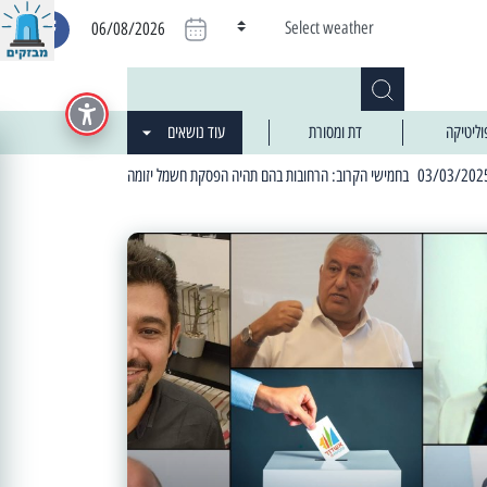
Select weather
06/08/2026
וליטיקה
דת ומסורת
עוד נושאים
| 06:19 25/03/2024 "מה חדש בעיר": המדור שבו תתעדכנו על כל מה ש... חדש