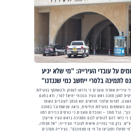
מים על עובדי העירייה: "מי שלא יגיע
ס לתמיכה בלסרי ייחשב כמי שנגדנו"
י עיריית אשדוד טוענים כי נדרשו לעסוק ולהשתתף בפעילות
טית למען מחנה ראש העיר הנוכחי יחיאל לסרי, ולא בפעם
שונה. למרות שלפני חודשים יצא מכתב לעובדים האוסר
הם השתתפות בפעילות פוליטית, נראה שכשמדובר במחנה
ון", הכל מותר – ועובדים טוענים כי גורמים בכירים רמזו
כי כדאי להם להופיע לכנס התמיכה בראש העיר שייערך
"ש. ברק סרי בפנייה אישית לעובדי העירייה: "אל תפחדו,
י תפעלו ותצביעו על פי צו מצפונכם". בעירייה מסרבים