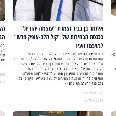
איתמר בן גביר וצמרת "עוצמה יהודית"
הל
בכנסת הבחירות של "קול הלב-אופק חדש"
הב
למועצת העיר
המתמ
העיר
כנס תמיכה מרשים של רשימת "קול הלב – אופק חדש"
ף:
עלי
המתמודדת מועצת העיר נערך אתמול באולמי "הילה", בהשתתפות
את ה
של השר לביטחון לאומי ח"כ איתמר בן גביר וכל צמרת סיעת
הקר
"עוצמה יהודית" – שהתייצבו כולם להביע תמיכה בשני
המנהיגים הצעירים מאיר בן חמו ועו"ד אייצ'לותם מסאלה,
מער
המקווים להיות הפתעת הבחירות למועצה בשלישי הקרוב. צפו
024
בתמונות מהערב המוצלח>>
מערכת אשדודי
25/02/2024