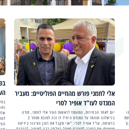
בפע
הע
אלי לחמני פורש מהחיים הפוליטיים: מעביר
המנדט לעו"ד אופיר לסרי
בסי
וחו
ו
יום לאחר הבחירות, המועמד לראשות העיר אלי לחמני, מודה
שלא
המנדט למס' 2 ברשימת
בכישלונו ומוותר על המנדט היחיד לו זכה לטובת מספר 2
לסרי
ך
ברשימה, עו"ד אופיר לסרי: "אני מקבל את רצון הציבור בידיעה
הציב
שעשיתי את המירב למענכם.מאחל הצלחה רבה לאופיר, להנהגת