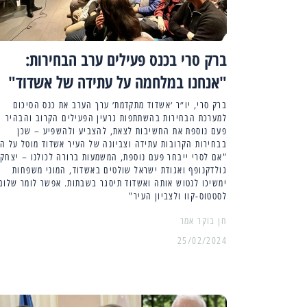
ברק סרי בכנס פעילים ערב הבחירות:
"אנחנו במלחמה על עתידה של אשדוד"
ברק סרי, יו״ר ׳אשדוד מתקדמת׳ ערך הערב את כנס הסיכום
למערכת הבחירות בהשתתפות גרעין הפעילים הקרוב והבהיר
פעם נוספת את החשיבות לצאת, להצביע ולהשפיע – שכן
בבחירות הקרובות עתידה וצביונה של העיר אשדוד מוטל על הכ
"אם לסרי ייבחר פעם נוספת, המשמעות ברורה לכולנו – יצחק
גולדקנופף ואגודת ישראל שולטים באשדוד, המוני משפחות
ימשיכו לנטוש אותה ואשדוד תיסגר בשבתות. אפשר לומר שלום
לסטטוס-קוו ולצביון העיר"
25/02/2024