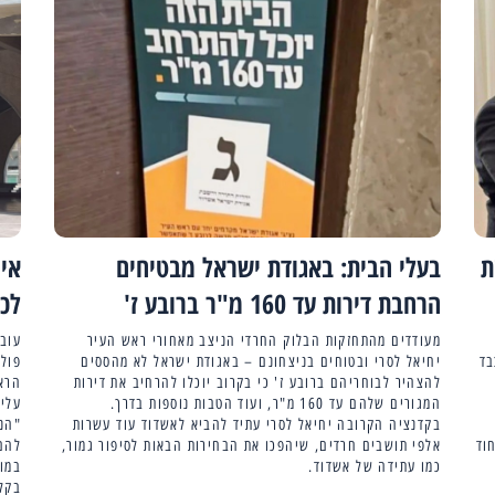
את
בעלי הבית: באגודת ישראל מבטיחים
איו
הרחבת דירות עד 160 מ"ר ברובע ז'
לכנ
מעודדים מהתחזקות הבלוק החרדי הניצב מאחורי ראש העיר
עובד
בד
יחיאל לסרי ובטוחים בניצחונם – באגודת ישראל לא מהססים
פולי
להצהיר לבוחריהם ברובע ז' כי בקרוב יוכלו להרחיב את דירות
הרא
המגורים שלהם עד 160 מ"ר, ועוד הטבות נוספות בדרך.
עלי
בקדנציה הקרובה יחיאל לסרי עתיד להביא לאשדוד עוד עשרות
"הנכ
וד
אלפי תושבים חרדים, שיהפכו את הבחירות הבאות לסיפור גמור,
להם 
כמו עתידה של אשדוד.
במוצ
בקלפ