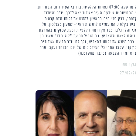
החל מהשעה 07:00 נפתחו הקלפיות ברחבי העיר ויום הבחירות,
 מהחשובים שידעה העיר אשדוד יצא לדרך. יו"ר 'אשדוד
מת', ברק סרי היה הראשון לממש את זכותו הדמוקרטית
יע בקלפי. המועמדים לראשות העיר- שמעון כצנלסון, אלי
י והלן גלבר כבר פקדו את הקלפיות וכעת עסוקים בהמרצת
יהם לצאת ולהצביע. גם מוביל תנועת "קול הלב" מאיר בן
כבר מימש את זכותו להצביע, וכך גם יו"ר תנועת אשדודים
 קקון. עקבו אחרי כל העידכונים של יום הבוחר ועקבו אחר
י אחוזי ההצבעה (כתבה מתעדכנת)
27/02/2