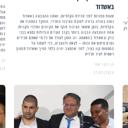
באשדוד
אולי
שעות ספורות לפני סגירת הקלפיות, ואחוז ההצבעה באשדוד
מתקד
נוטה בצורה ברורה לטובת הציבור החרדי, הפוקד בהמוניו את
ני
והצב
הקלפיות, בזמן ששאר הציבור פוקד את הקיונים ומרכזי הקניות.
רק
לחמנ
אחוז ההצבעה הגבוה ביותר בקרב הערים הגדולות נמצא בבני
בוחר
ברק ובאשדוד בהתאמה. זה הזמן לעודד את כל מי שאתם מכירים
חמו 
וטרם מימש את זכותו – לצאת ולהצביע, כדי לשמור על
יניב
הסטטוס-קוו בעיר, לפני שהמצב יהיה בלתי הפיך ואשדוד תהפוך
נתונ
רשמית לעיר חרדית
024
27/02/2024