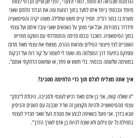
הזדמנות שכנראה לא תחזור. למזלי ולצערי , לפני שבועיים חברתי לצוות
מיוחד ונכנסתי ביחד איתו לתעד בתוך רצועת עזה את הגדוד הלוחם שאני
משרת בו בתור רס"פ. תמיד קיים חשש שחלילה משהו יקרה והסיטואציה
תידרדר במהירות. אבל אני סומך על האנשים שאני עובד איתם ועל עצמי
בתוך הסיטואציה. כשכבר נכנסו פנימה והתמודדתי עם השקט מחריש
האוזניים לצד פיצוצי הטילים ומראות ההרס, מצאתי את עצמי מאוד מרוכז
ומפוקס בתיעוד דרך המצלמה מה שעזר לי לשמור על קור רוח ועל דבקות
במשימה שלשמה נכנסתי. בלי חשש או פחד, או שפשוט הדחקתי אותם".
איך אתה מצליח לצלם תוך כדי הלחימה מסביב?
"זו שאלה קשה, אני בן אדם מאוד רגיש לעצמי ולסביבה. היכולת ל״נתק״
עצמי מהסיטואציה ולהיות מקצוען זה שריר שנבנה עם השנים והניסיון
שבא בדרך. אני פועל בשאיפה לבצע את מטרת העל שאני מגדיר לעצמי
בתחילת כל יום צילום ולא שוכח להיות בן אדם לאורך הדרך".