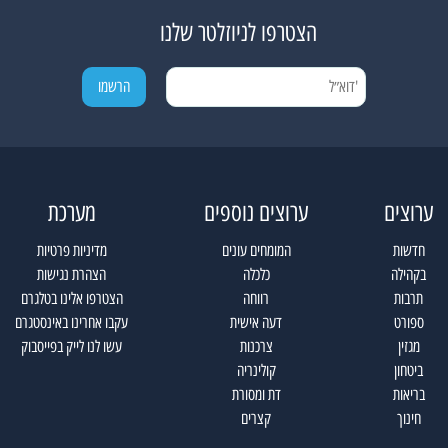
הצטרפו לניוזלטר שלנו
ערוצים
ערוצים נוספים
מערכת
חדשות
המומחים עונים
מדיניות פרטיות
בקהילה
כלכלה
הצהרת נגישות
תרבות
רווחה
הצטרפו אלינו בטלגרם
ספורט
דעה אישית
עקבו אחרינו באינסטגרם
מגזין
צרכנות
עשו לנו לייק בפייסבוק
ביטחון
קולינריה
בריאות
דת ומסורת
חינוך
קצרים