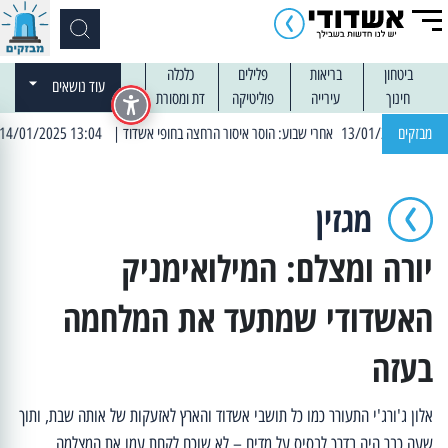
ביטחון
בריאות
פלילים
כלכלה
עוד נושאים
חינוך
עירייה
פוליטיקה
דת ומסורת
מבזקים
| 13:04 14/01/2025 עובדים בלילות: עבודות קרצוף וריבוד אספלט
מגזין
יורה ומצלם: המילואימניק
האשדודי שמתעד את המלחמה
בעזה
אלון ג'ורג'י התעורר כמו כל תושבי אשדוד והארץ לאזעקות של אותה שבת, ותוך
שעה כבר היה בדרך לבסיס על מדים – לא שוכח לקחת עמו את המצלמה