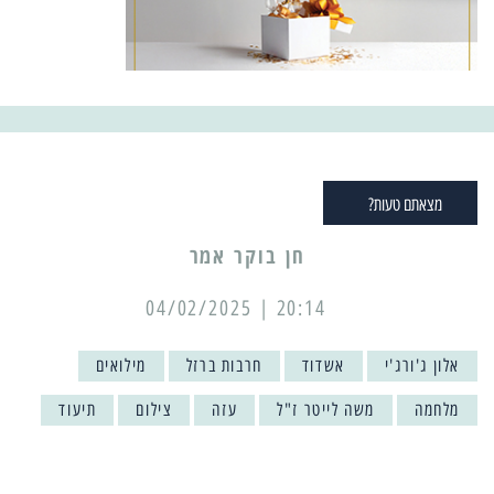
מצאתם טעות?
20:14 | 04/02/2025
אלון ג'ורג'י
אשדוד
חרבות ברזל
מילואים
מלחמה
משה לייטר ז"ל
עזה
צילום
תיעוד