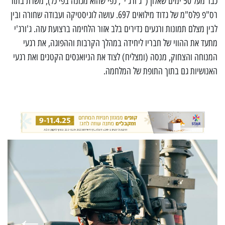
כבר מעל 50 ימים שאלון ("ג'ורג'י", כפי שהוא מכונה בפי כל), משרת בתור
רס"פ פלס"מ של גדוד מילואים 697. עושה לוגיסטיקה ועבודה שחורה ובין
לבין מצלם תמונות ורגעים נדירים בלב אזור הלחימה ברצועת עזה. ג'ורג'י
מתעד את ההווי של חבריו ליחידה במהלך הקרבות וההפוגה, את רגעי
המנוחה והצחוק, מנסה (ומצליח) לצוד את הניואנסים הקטנים ואת רגעי
האנושיות גם בתוך התופת של המלחמה.