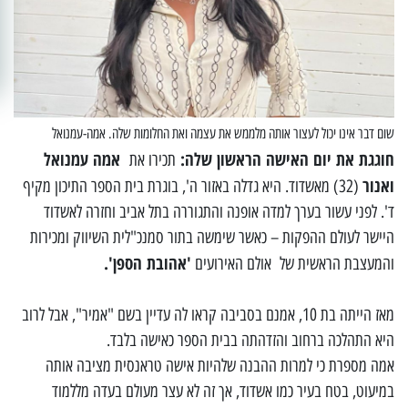
שום דבר אינו יכול לעצור אותה מלממש את עצמה ואת החלומות שלה. אמה-עמנואל
חוגגת את יום האישה הראשון שלה:
אמה עמנואל
תכירו את
ואנור
(32) מאשדוד. היא גדלה באזור ה', בוגרת בית הספר התיכון מקיף
ד'. לפני עשור בערך למדה אופנה והתגוררה בתל אביב וחזרה לאשדוד
היישר לעולם ההפקות – כאשר שימשה בתור סמנכ"לית השיווק ומכירות
'אהובת הספן'.
והמעצבת הראשית של אולם האירועים
מאז הייתה בת 10, אמנם בסביבה קראו לה עדיין בשם "אמיר", אבל לרוב
היא התהלכה ברחוב והזדהתה בבית הספר כאישה בלבד.
אמה מספרת כי למרות ההבנה שלהיות אישה טראנסית מציבה אותה
במיעוט, בטח בעיר כמו אשדוד, אך זה לא עצר מעולם בעדה מללמוד