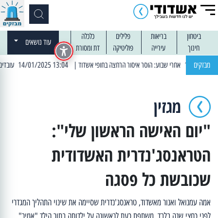
ביטחון
בריאות
פלילים
כלכלה
עוד נושאים
חינוך
עירייה
פוליטיקה
דת ומסורת
מבזקים
| 13:04 14/01/2025 עובדים בלילות: עבודות קרצוף וריבוד אספלט
מגזין
"יום האישה הראשון שלי":
הטראנסג'נדרית האשדודית
שכובשת כל פסגה
אמה עמנואל ואנור מאשדוד, טראנסג'נדרית שסיימה את שינוי התהליך המגדרי
לפני כחצי שנה בלבד, משתפת כעת לראשונה על ילדותה בתור הילד "אמיר",