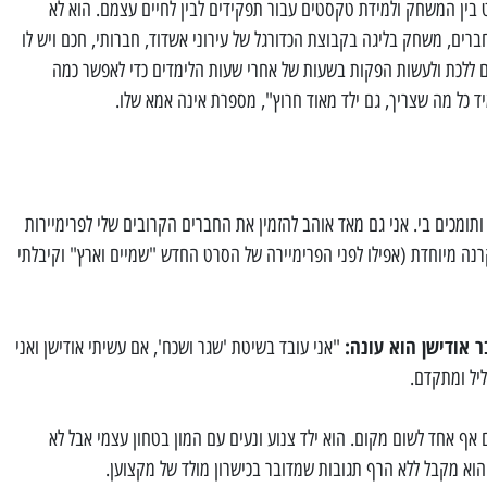
ט בין המשחק ולמידת טקסטים עבור תפקידים לבין לחיים עצמם. הוא לא
ים, משחק בליגה בקבוצת הכדורגל של עירוני אשדוד, חברותי, חכם ויש לו
ם ללכת ולעשות הפקות בשעות של אחרי שעות הלימדים כדי לאפשר כמה
ד כל מה שצריך, גם ילד מאוד חרוץ", מספרת אינה אמא שלו.
 ותומכים בי. אני גם מאד אוהב להזמין את החברים הקרובים שלי לפרימיירות
רנה מיוחדת (אפילו לפני הפרימיירה של הסרט החדש "שמיים וארץ" וקיבלתי
 אודישן הוא עונה:
"אני עובד בשיטת 'שגר ושכח', אם עשיתי אודישן ואני
ליל ומתקדם.
אף אחד לשום מקום. הוא ילד צנוע ונעים עם המון בטחון עצמי אבל לא
 הוא מקבל ללא הרף תגובות שמדובר בכישרון מולד של מקצוען.