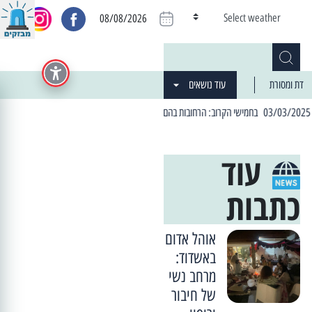
Select weather
08/08/2026
דת ומסורת
עוד נושאים
| 06:19 25/03/2024 "מה חדש בעיר": המדור שבו תתעדכנו על כל מה ש... חדש
עוד
כתבות
אוהל אדום
באשדוד:
מרחב נשי
של חיבור