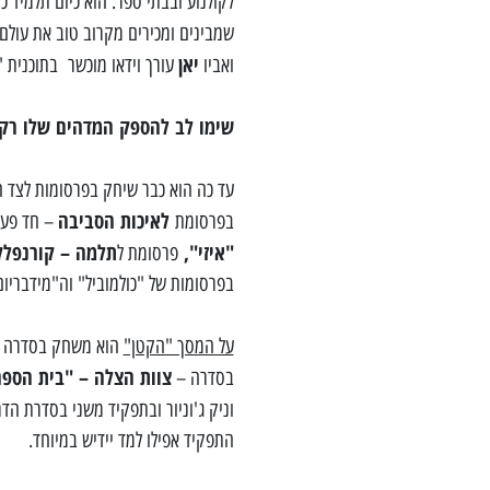
שמבינים ומכירים מקרוב טוב את עולם
יאן
ואביו
עורך וידאו מוכשר בתוכנית "ה
שימו לב להספק המדהים שלו רק 
עד כה הוא כבר שיחק בפרסומות לצד ה
לאיכות הסביבה
בפרסומת
– חד פע
"איזי",
תלמה – קורנפל
פרסומת ל
בפרסומות של "כולמוביל" וה"מידבריו
על המסך "הקטן"
הוא משחק בסדרה ב
צוות הצלה – "בית הספ
בסדרה –
וניק ג'וניור ובתפקיד משני בסדרת ה
התפקיד אפילו למד יידיש במיוחד.