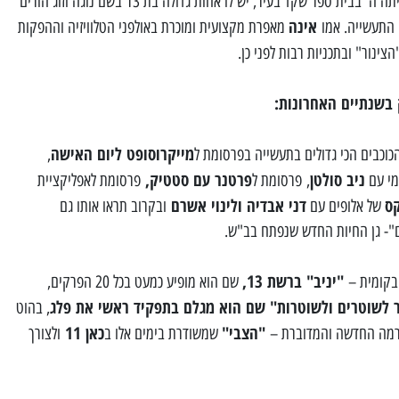
לקולנוע ובבתי ספר. הוא כיום תלמיד כיתה ה' בבית ספר שקד בעיר, יש לו אחות גדולה בת 13 בשם נוגה וזוג הורים
אינה
 התעשייה. אמו
מאפרת מקצועית ומוכרת באולפני הטלוויזיה וההפקות
צינור" ובתכניות רבות לפני כן.
בשנתיים האחרונות:
מייקרוסופט ליום האישה
כוכבים הכי גדולים בתעשייה בפרסומת ל
,
ניב סולטן
פרטנר עם סטטיק,
מי עם
, פרסומת ל
פרסומת לאפליקציית
קס
דני אבדיה ולינוי אשרם
של אלופים עם
ובקרוב תראו אותו גם
ם"- גן החיות החדש שנפתח בב"ש.
"יניב" ברשת 13,
קומית –
שם הוא מופיע כמעט בכל 20 הפרקים,
ר לשוטרים ולשוטרות" שם הוא מגלם בתפקיד ראשי את פלג
, בהוט
"הצבי"
כאן 11
דרמה החדשה והמדוברת –
שמשודרת בימים אלו ב
ולצורך