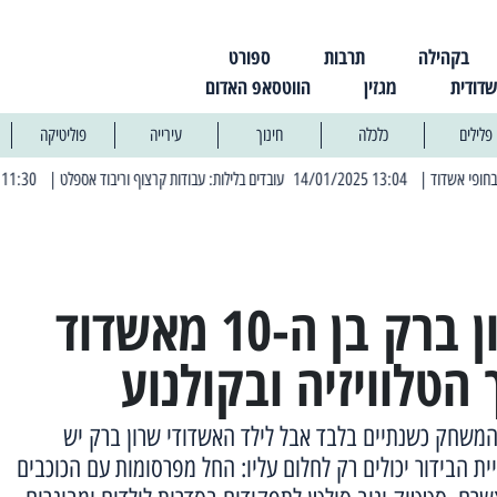
בקהילה
תרבות
ספורט
שדודית
מגזין
הווטסאפ האדום
פלילים
כלכלה
חינוך
עירייה
פוליטיקה
 קרצוף וריבוד אספלט
| 11:30 03/03/2025 בחמישי הקרוב: הרחובות בהם תהיה הפסקת חשמל יזומה
ילד פלא: שרון ברק בן ה-10 מאשדוד
הטלוויזיה ובקולנוע
המשחק כשנתיים בלבד אבל לילד האשדודי שרון ברק יש
 הבידור יכולים רק לחלום עליו: החל מפרסומות עם הכוכבים