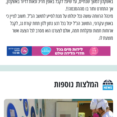
באשקלון למשך שנתיים, עד שיוכל לקבל באופן חריג זכאות לדיור באשקלון,
אך התחרט וחזר בו מההסכמה!!.
מינהל הרווחה עושה ככל יכולתו על מנת לסייע לתושב הנ”ל. חשוב לציין כי
באופן עקרוני, התושב הנ”ל יכול בכל רגע נתון ללון תחת קורת גג, לקבל
ארוחות חמות ומקלחת חמה, אולם לצערנו הוא מסרב לכל הצעה אשר
מוצעת לו.
המלצות נוספות