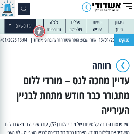
ביטחון
בריאות
פלילים
כלכלה
עוד נושאים
חינוך
עירייה
פוליטיקה
דת ומסורת
מבזקים
| 13:04 14/01/2025 עובדים בלילות: עבודות קרצוף וריבוד אספלט
רווחה
עדיין מחכה לנס – מורדי ללום
מתגורר כבר חודש מתחת לבניין
העירייה
מאז פרסום הכתבה על סיפורו של מורדי ללום (53), עובד עירייה הנמצא בחל"ת
המעביר את הלילות בחודש האחרון בתוך כוך בכניסה לבניין העירייה - לא מעט