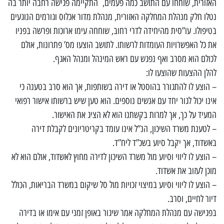
האזורית, שוחחו עם התושב כמה פעמים, התקיימה פגישה רחבה יותר בה
נטלו חלק מנהלת המחלקה האזורית, מנהלת מדור אכלוס וגורמים הנוגעים
בטיפולו. עו”סית מהיחידה לדרי רחוב, שוחחה עימו ארוכות ופרשה בפניו
את כל האפשרויות העומדות לרשותו. לתושב הוצעו מס’ פתרונות, אולם
לכולם הוא מסרב ואף נפגש עם ראש המינהל ומנהל האגף.
להלן ההצעות שהוצעו לו:
– הוצע לו להתגורר בהוסטל או דירה בשותפות, אך הוא סרב בטענה כי
אינו יכול לגור יחד עם אנשים נוספים. הוא טען שיש ברשותו אישור רפואי
המעיד על כך, אך למרות בקשתנו הוא לא הציג את האישור.
– לטענת משרד השיכון, הנ”ל אינו עומד בקריטריונים לקבלת דירה
באשדוד, אך יקבל סיוע בשכ”ד ליח”ד.
– הוצע לו ליווי וסיוע מול משרד השיכון לדירה מחוץ לאשדוד, אולם הוא לא
מוכן לעזוב את אשדוד.
– הוצע לו ליווי וסיוע במיצוי זכויות מול סל שיקום במשרד הבריאות, הכולל
דיור לחיים, וסרב.
בפגישה עם מנהלת המחלקה אמר שיגור באופן זמני עם אימו או בדירה