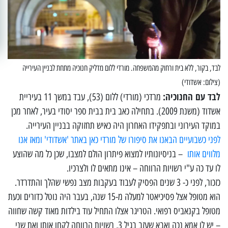
לבד, בקור, ללא בית ורחוק מהמשפחה. מורדי ללום מדליק חנוכיה מתחת לבניין העירייה
(צילום: אשדודי)
לבד עם החנוכיה:
מרדכי (מורדי) ללום (53), עבד במשך 11 בעיריית
אשדוד (משנת 2009). בתחילה כאב בית בבית ספר יסודי בעיר, לאחר מכן
במוקד העירוני ובתפקידו האחרון היה כאיש תחזוקה בבניין העירייה.
לפני כשבועיים הבאנו את סיפורו של מורדי כאן באתר 'אשדודי' ומאז
אנו
מלווים אותו
– בניסיונותיו למצוא פיתרון הולם למצבו, שכן כל מה שהוצע
לו עד כה ע"י רשויות הרווחה – אינו מתאים לו ולצרכיו.
כזכור, לפני כ- 3 שנים הפסיק לעבוד בעקבות מצב נפשי שהלך והתדרדר.
הוא מטופל אצל פסיכיאטר למעלה מ-15 שנה, בעבר היה נוטל כדורים וכעת
מטופל בקנאביס רפואי. הטריגר אצלו התחיל עוד בילדות מאוד קשה שחווה
– יש לו אמא נכה ואבא שעזב בגיל 3, רשויות הרווחה לקחו אותו ואת שני