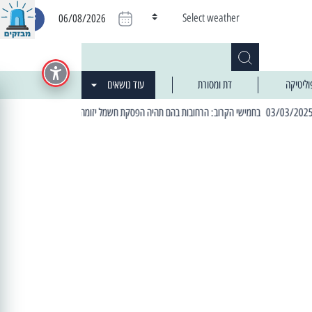
Select weather
06/08/2026
וליטיקה
דת ומסורת
עוד נושאים
| 06:19 25/03/2024 "מה חדש בעיר": המדור שבו תתעדכנו על כל מה ש... חדש