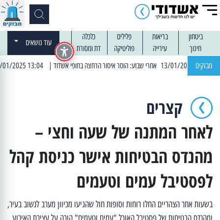
ביטחון
בריאות
פלילים
כלכלה
עוד נושאים
חינוך
עירייה
פוליטיקה
דת ומסורת
מבזקים
| 13:04 14/01/2025 עובדים בלילות: עבודות קרצוף וריבוד אספלט
קצרים
לאחר המתנה של שעה וחצי –
מהנדס הבטיחות אישר כניסת קהל
לפסטיבל עמים וטעמים
בשעות אחר הצהריים החלו רוחות וסופות חול שהגיעו מכיוון מערב לנשוב בעיר,
ומהנדס הבטיחות של פסטיבל האוכל "עמים וטעמים" הורה על עצירת האירוע