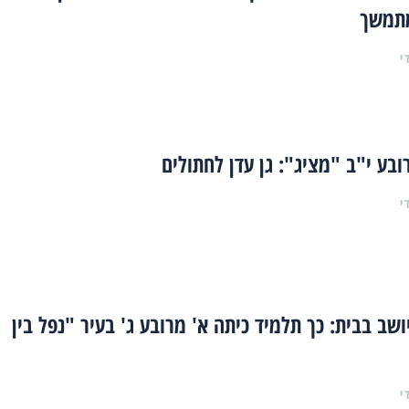
תמשך
י
ובע י"ב "מציג": גן עדן לחתולים
י
ושב בבית: כך תלמיד כיתה א' מרובע ג' בעיר "נפל בין
י