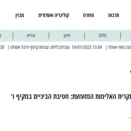
תרבות
ספורט
קולינריה אשדודית
מגזין
כלכלה
חינוך
עירייה
פ
| 13:04 14/01/2025 עובדים בלילות: עבודות קרצוף וריבוד אספלט
| 11:30 03/03/2025 בחמישי הקרוב: הרחובות בהם תהיה הפסקת חשמל יזומה
רית האלימות המזעזעת: חטיבת הביניים במקיף ו'
י