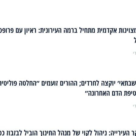
צוינות אקדמית מתחיל ברמה העירונית: ראיון עם פרופס
י
שבתאי׳ יוקצה לחרדים; ההורים זועמים ״החלטה פוליטית
טיפת הדם האחרונה״
י
 העירייה: ניהול לקוי של מנהל החינוך הוביל לבזבוז כס