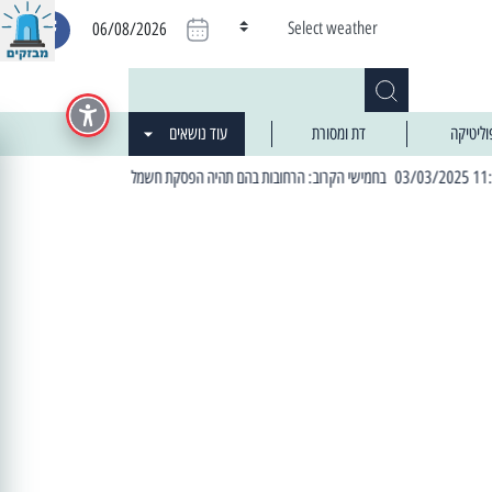
Select weather
06/08/2026
וליטיקה
דת ומסורת
עוד נושאים
| 06:19 25/03/2024 "מה חדש בעיר": המדור שבו תתעדכנו על כל מה ש... חדש