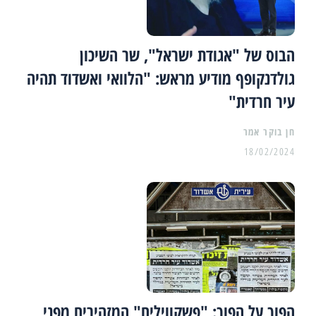
הבוס של "אגודת ישראל", שר השיכון
גולדנקופף מודיע מראש: "הלוואי ואשדוד תהיה
עיר חרדית"
18/02/2024
הפוך על הפוך: "פשקווילים" המזהירים מפני