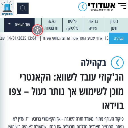
ביטחון
בריאות
פלילים
כלכלה
עוד נושאים
חינוך
עירייה
פוליטיקה
דת ומסורת
מבזקים
| 13:04 14/01/2025 עובדים בלילות: עבודות קרצוף וריבוד אספלט
בקהילה
הג'קוזי עובד לשווא: הקאנטרי
מוכן לשימוש אך נותר נעול – צפו
בוידאו
פיקוד העורף מתיר ומעודד חזרה לשגרה - אך הקאנטרי ברובע י''ג עדין לא
נפתח. המנויים מאבדים סבלנות ומבטלים את המנוי שמעולם לא היה בשימוש,