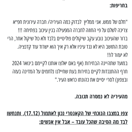
בחריפות:
"חלם של ממש. אני ממליץ לבדוק כמה העיריה/ חברה עירונית חפ״א
צריכה לשלם על פי החוזה לחברה המפעילה בגין עיכוב בפתיחה !!!
ברור שהעיכוב נובע עקב שיקולים פוליטיים בלבד ולא כול שיקול אחר, הרי
טובת התושב היא לא נגד עיניו אלא רק איך הוא ישרוד עוד קדנציה.
לא יעזור לו!!
במועד שתהיינה הבחירות (אף באם יאלצו אותנו לקיימם בינואר 2024
חרף ההתנגדות לקיים בחירות בעת שחיילנו נלחמים על המדינה בעזה
ובצפון) לסרי יסיים את כהונתו כראש העיר."
מהעיריה לא נמסרה תגובה.
צפו במצבו הנוכחי של הקאנטרי נכון לאתמול (17.12), ותנחשו
לבד מה הסיבה שהכל עובד – אבל אין אנשים: