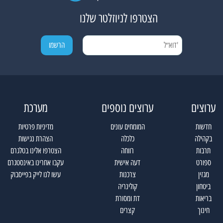
הצטרפו לניוזלטר שלנו
ערוצים
ערוצים נוספים
מערכת
חדשות
המומחים עונים
מדיניות פרטיות
בקהילה
כלכלה
הצהרת נגישות
תרבות
רווחה
הצטרפו אלינו בטלגרם
ספורט
דעה אישית
עקבו אחרינו באינסטגרם
מגזין
צרכנות
עשו לנו לייק בפייסבוק
ביטחון
קולינריה
בריאות
דת ומסורת
חינוך
קצרים