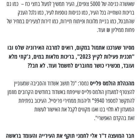
שאושרה כניסה של 5000 צופים), העיר תמשיך לפעול בחצי כח – כמו גם
בריכות השחייה בכל העיר, כמו כניסות נוספות לעיר, כמו גלגל הענק
שהתבטל, כמו בניית מלונות ופיתוח תיירות, כמו דירות לצעירים במחיר של
פחות ממיליון ₪ ועוד.
מסיור שערכנו אתמול במקום, רואים למרבה האירוניה שלט ובו
"תכנית פעילות לקיץ 2023", בריכות מלאות במים, ג'קוזי מלא
ועובד, מכשירי כושר מחוברים לחשמל ועוד. לא חבל?
מהנהלת הולמס פלייס
נמסר: "כל תושב אשדוד והסביבה שמעוניין
להצטרף למועדון הולמס פלייס שייפתח באשדוד בחודשים הקרובים מוזמן
להתקשר למספר 9940* וליהנות ממחירי פריסייל. העיכוב בפתיחת
המועדון לא תלוי בנו ואנו מקווים לקבל את האישור לעשות
זאת בהקדם האפשרי".
חבר המועצה ד"ר אלי לחמני תוקף את העירייה והעומד בראשה