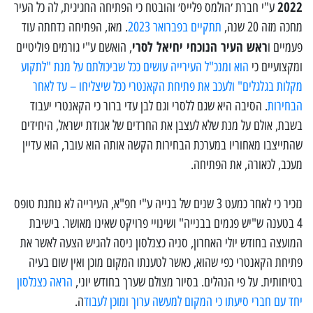
2022
ע"י חברת ׳הולמס פלייס׳ והובטח כי הפתיחה החגיגית, לה כל העיר
מחכה מזה 20 שנה,
תתקיים בפברואר 2023
. מאז, הפתיחה נדחתה עוד
ראש העיר הנוכחי יחיאל לסרי
פעמיים ו
, הואשם ע"י גורמים פוליטיים
ומקצועיים כי
הוא ומנכ"ל העירייה עושים ככל שביכולתם על מנת "לתקוע
מקלות בגלגלים" ולעכב את פתיחת הקאנטרי ככל שיצליחו – עד לאחר
הבחירות
. הסיבה היא שגם ללסרי וגם לבן עדי ברור כי הקאנטרי יעבוד
בשבת, אולם על מנת שלא לעצבן את החרדים של אגודת ישראל, היחידים
שהתייצבו מאחוריו במערכת הבחירות הקשה אותה הוא עובר, הוא עדיין
מעכב, לכאורה, את הפתיחה.
נזכיר כי לאחר כמעט 3 שנים של בנייה ע"י חפ"א, העירייה לא נותנת טופס
4 בטענה ש"יש פגמים בבנייה" ושינויי פרויקט שאינו מאושר. בישיבת
המועצה בחודש יולי האחרון, סניה כצנלסון ניסה להגיש הצעה לאשר את
פתיחת הקאנטרי כפי שהוא, כאשר לטענתו המקום מוכן ואין שום בעיה
בטיחותית. על פי הנהלים. בסיור מצולם שערך בחודש יוני,
הראה כצנלסון
יחד עם חברי סיעתו כי המקום למעשה ערוך ומוכן לעבוד
ה.