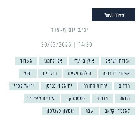
מצאתם טעות?
יניב יוסיף-אור
14:30 | 30/03/2025
אגודת ישראל
אילן בן עדי
אלי לחמני
אשדוד
אשדוד בתנופה
הולמס פלייס
חילונים
חפא
חרדים
יהדות התורה
יחיאל ויינגרטן
יחיאל לסרי
מחאה
מנויים
סטטוס קוו
עיריית אשדוד
קאנטרי קלאב
שבת
שמעון כצנלסון