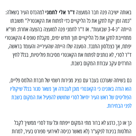
ד"ר אלי לחמני
באותה ישיבה פנה חבר המועצה
למהנדס העיר בשאלה:
"כמה זמן יקח לתקן את כל הליקויים כדי לפתוח את הקאנטרי?" תשובתו
הייתה "כ-3-4 שבועות". אז ד"ר לחמני פנה למועצה בהצעה אחרת: חפ"א
מתחייבת לתקן את כל הליקויים תוך חודש ימים, מקבלת טופס 4 והקאנטרי
יפתח, אך כצנלסון התנגד. הטענה שלו הייתה שהעירייה והעומד בראשה,
ד"ר לסרי, לא נותנים לפתוח את הקאנטרי מסיבות פוליטיות, בגלל לחץ
החרדים עקב עבודת המקום בשבת.
גם בשיחה שערכנו בעבר עם נציג מכירות רשמי של חברת הולמס פלייס,
הוא הודה באזנינו כי הקאנטרי מוכן לעבודה אך נשאר סגור בגלל שיקוליו
הפוליטים של ראש העיר יחיאל לסרי שחושש להפעיל את המקום בשבת
לפני הבחירות.
כך או כך, כרגע לא ברור מתי המקום ייפתח וכל עוד לסרי ממשיך לקבל
החלטות בניגוד לפקע"ר (לא מאשר כניסה לאירועי ספורט בעיר, למרות