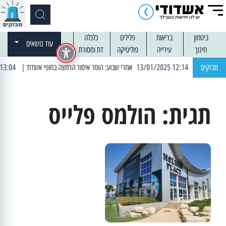
ביטחון
בריאות
פלילים
כלכלה
עוד נושאים
חינוך
עירייה
פוליטיקה
דת ומסורת
| 12:14 13/01/2025 אחרי שבוע: הוסר איסור הרחצה בחופי אשדוד
מבזקים
| 13:04 14/01/2025 עובדים בלילות: עבודות קרצוף וריבוד אספלט
תגית:
הולמס פלייס