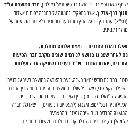
חבר המועצה עו"ד
שותף מלא נוסף בהישג הוא חבר סיעתו של כצנלסון,
חנוך דרך-ארליך
, אשר בתפקידו כממונה על החברה לפיתוח אשדוד
(חפ"א), עמד מקרוב על התקדמות העבודות ודיווח לציבור בזמן אמת על
מהלך העניינים.
ואילו בגזרת החרדים – דממת אלחוט מוחלטת.
גם לאחר שפנינו בנושא לגורמים שונים מקרב חברי הסיעות
החרדים, יהדות התורה וש"ס, נענינו בשתיקה או התעלמות.
כזכור, בתחילת חודש ינואר השנה, בעת ההצבעה במועצת העיר על בניית
והפעלת הקאנטרי, כאשר על שולחן המועצה היה מונח החוזה בין החברה
המפעילה ('הולמס פלייס') לבין העירייה – וצוין בו מפורשות כי ימי
הפעילות יהיו בכל ימוצ השבוע (למעט יום הכיפורים) – יצאו כלל חברה
המועצה החרדים מן הישיבה ונעדרו מההצבעה.
על מהלך זה, זכו רבים מהם לביקורות גדולות בתקשורת החרדית.