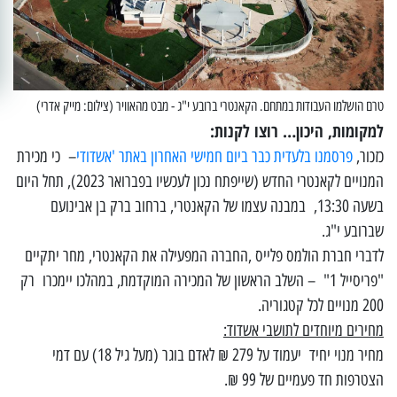
טרם הושלמו העבודות במתחם. הקאנטרי ברובע י"ג - מבט מהאוויר (צילום: מייק אדרי)
למקומות, היכון… רוצו לקנות:
כזכור,
פרסמנו בלעדית כבר ביום חמישי האחרון באתר 'אשדודי
– כי מכירת
המנויים לקאנטרי החדש (שייפתח נכון לעכשיו בפברואר 2023), תחל היום
בשעה 13:30, במבנה עצמו של הקאנטרי, ברחוב ברק בן אבינועם
שברובע י"ג.
לדברי חברת הולמס פלייס ,החברה המפעילה את הקאנטרי, מחר יתקיים
"פריסייל 1" – השלב הראשון של המכירה המוקדמת, במהלכו יימכרו רק
200 מנויים לכל קטגוריה.
מחירים מיוחדים לתושבי אשדוד:
מחיר מנוי יחיד יעמוד על 279 ₪ לאדם בוגר (מעל גיל 18) עם דמי
הצטרפות חד פעמיים של 99 ₪.