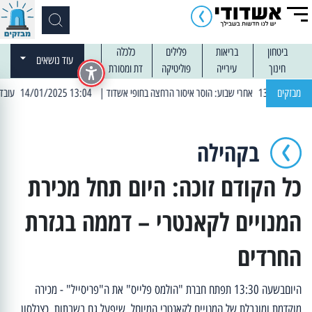
ביטחון
בריאות
פלילים
כלכלה
עוד נושאים
חינוך
עירייה
פוליטיקה
דת ומסורת
מבזקים
| 13:04 14/01/2025 עובדים בלילות: עבודות קרצוף וריבוד אספלט
בקהילה
כל הקודם זוכה: היום תחל מכירת
המנויים לקאנטרי – דממה בגזרת
החרדים
היוםבשעה 13:30 תפתח חברת "הולמס פלייס" את ה"פריסייל" - מכירה
מוקדמת ומוגבלת של המנויים לקאנטרי המיוחל, שיפעל גם בשבתות. כצנלסון