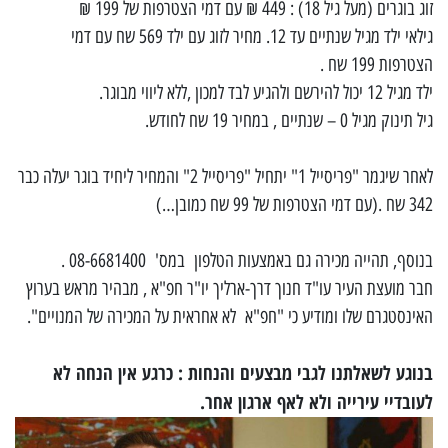
זוג בוגרים (מעל גיל 18) : 449 ₪ עם דמי הצטרפות של 199 ₪
גילאי ילד מגיל שנתיים עד 12. מחיר לזוג עם ילד 569 שח עם דמי
הצטרפות 199 שח .
ילד מגיל 12 יכול להירשם ולהגיע לבד למכון ,ללא ליווי מבוגר.
גיל תינוק מגיל 0 – שנתיים , במחיר 19 שח לחודש.
לאחר שיגמר "פריסייל 1" יתחיל "פריסייל 2" והמחיר ליחיד בוגר יעלה כבר
342 שח .(עם דמי הצטרפות של 99 שח כמובן…)
בנוסף, תהייה מכירה גם באמצעות הטלפון במס' 08-6681400 .
חבר מועצת העיר עו"ד חנוך דרך-ארליך יו"ר חפ"א , מבהיר מראש בערוץ
האינסטגרם שלו ומודיע כי "חפ"א לא אחראית על המכירה של המנויים".
בנוגע לשאלתנו לגבי מבצעים והנחות : כרגע אין הנחה לא
לעובדיי עירייה ולא לאף ארגון אחר.