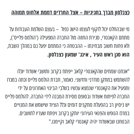
כצנלסון מברך בחגיגיות – אצל החרדים דממת אלחוט תמוהה
מי שבהחלט יכול לזקוף לעצמו הישג כפול – בעצם השלמת העבודות על
מתחם הקאנטרי, סגירת החוזה מול החברה המפעילה ('הולמס פלייס'),
ולא פחות חשוב מבחינתו – ההבטחה כי המתחם יפעל גם במהלך השבת,
הוא סגן ראש העיר , אינג' שמעון כצנלסון.
"אנחנו שמחים שהקאנטרי קלאב ייפתח בקרוב ותושבי אשדוד יוכלו
להשתמש במתקן מודרני וחדשני. כאמור, חברת הולמס פלייס זכתה במכרז
ותפעיל את הקאנטרי שנמצא עכשיו בשלבי הבינוי האחרונים על ידי
החברה לפיתוח אשדוד ובסופם מסירת המבנה לידי החברה. להולמס פלייס
יש ניסיון רב בהפעלת מתקנים דומים וכלל הציוד שישמש את המנויים
במרכז הנופש והפנאי העירוני יותקן בקרוב ויפתח שעריו לתושבים.
הבטחנו שבאשדוד יהיה קאנטרי קלאב וקיימנו."