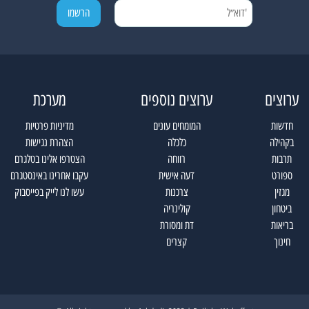
ערוצים
ערוצים נוספים
מערכת
חדשות
המומחים עונים
מדיניות פרטיות
בקהילה
כלכלה
הצהרת נגישות
תרבות
רווחה
הצטרפו אלינו בטלגרם
ספורט
דעה אישית
עקבו אחרינו באינסטגרם
מגזין
צרכנות
עשו לנו לייק בפייסבוק
ביטחון
קולינריה
בריאות
דת ומסורת
חינוך
קצרים