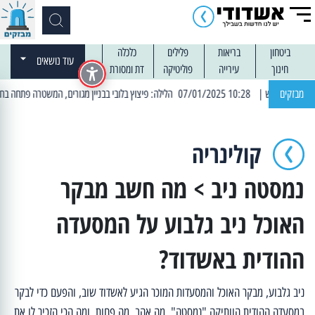
ביטחון
בריאות
פלילים
כלכלה
עוד נושאים
חינוך
עירייה
פוליטיקה
דת ומסורת
| 10:28 07/01/2025 הלילה: פיצוץ בלובי בבניין מגורים, המשטרה פתחה בחקי
מבזקים
| 10:31 07/01/2025 הרב שלמה כהן רב אמית י' אשדוד, נבחר למורה המאה
קולינריה
נמסטה ניב > מה חשב מבקר
האוכל ניב גלבוע על המסעדה
ההודית באשדוד?
ניב גלבוע, מבקר האוכל והמסעדות המוכר הגיע לאשדוד שוב, והפעם כדי לבקר
במסעדה ההודית הוותיקה "נמסטה". מה אהב, מה פחות, ומה הכי הזכיר לו את