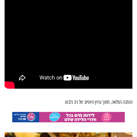
הכתבה המלאה, מתוך ערוץ היוטיוב של ניב גלבוע