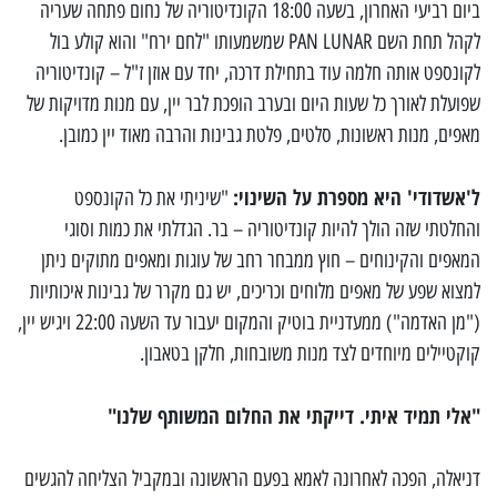
ביום רביעי האחרון, בשעה 18:00 הקונדיטוריה של נחום פתחה שעריה
לקהל תחת השם PAN LUNAR שמשמעותו "לחם ירח" והוא קולע בול
לקונספט אותה חלמה עוד בתחילת דרכה, יחד עם אוזן ז"ל – קונדיטוריה
שפועלת לאורך כל שעות היום ובערב הופכת לבר יין, עם מנות מדויקות של
מאפים, מנות ראשונות, סלטים, פלטת גבינות והרבה מאוד יין כמובן.
ל'אשדודי' היא מספרת על השינוי:
"שיניתי את כל הקונספט
והחלטתי שזה הולך להיות קונדיטוריה – בר. הגדלתי את כמות וסוגי
המאפים והקינוחים – חוץ ממבחר רחב של עוגות ומאפים מתוקים ניתן
למצוא שפע של מאפים מלוחים וכריכים, יש גם מקרר של גבינות איכותיות
("מן האדמה") ממעדניית בוטיק והמקום יעבור עד השעה 22:00 ויגיש יין,
קוקטיילים מיוחדים לצד מנות משובחות, חלקן בטאבון.
"אלי תמיד איתי. דייקתי את החלום המשותף שלנו"
דניאלה, הפכה לאחרונה לאמא בפעם הראשונה ובמקביל הצליחה להגשים