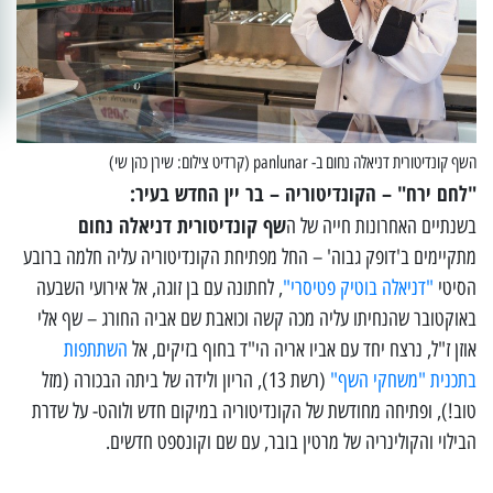
השף קונדיטורית דניאלה נחום ב- panlunar (קרדיט צילום: שירן כהן שי)
"לחם ירח" – הקונדיטוריה – בר יין החדש בעיר:
שף קונדיטורית דניאלה נחום
בשנתיים האחרונות חייה של ה
מתקיימים ב'דופק גבוה' – החל מפתיחת הקונדיטוריה עליה חלמה ברובע
הסיטי
"דניאלה בוטיק פטיסרי"
, לחתונה עם בן זוגה, אל אירועי השבעה
באוקטובר שהנחיתו עליה מכה קשה וכואבת שם אביה החורג – שף אלי
אוזן ז"ל, נרצח יחד עם אביו אריה הי"ד בחוף בזיקים, אל
השתתפות
בתכנית "משחקי השף"
(רשת 13), הריון ולידה של ביתה הבכורה (מזל
טוב!), ופתיחה מחודשת של הקונדיטוריה במיקום חדש ולוהט- על שדרת
הבילוי והקולינריה של מרטין בובר, עם שם וקונספט חדשים.