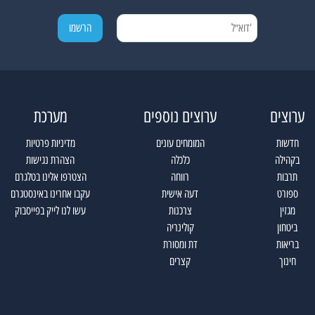
ערוצים
ערוצים נוספים
מערכת
חדשות
המומחים עונים
מדיניות פרטיות
בקהילה
כלכלה
הצהרת נגישות
תרבות
רווחה
הצטרפו אלינו בטלגרם
ספורט
דעה אישית
עקבו אחרינו באינסטגרם
מגזין
צרכנות
עשו לנו לייק בפייסבוק
ביטחון
קולינריה
בריאות
דת ומסורת
חינוך
קצרים