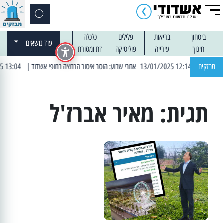
ביטחון
בריאות
פלילים
כלכלה
עוד נושאים
חינוך
עירייה
פוליטיקה
דת ומסורת
| 12:14 13/01/2025 אחרי שבוע: הוסר איסור הרחצה בחופי אשדוד
מבזקים
| 13:04 14/01/2025 עובדים בלילות: עבודות קרצוף וריבוד אספלט
תגית:
מאיר אברז'ל