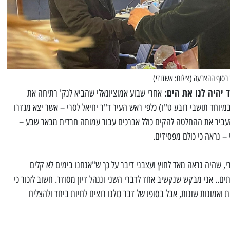
ן בסוף ההצבעה (צילום: אשדודי)
 יהיה לנו את הים:
אחרי שבוע אמוציונאלי שהביא לנק' רתיחה את
מיוחד תושבי רובע ט"ו) כלפי ראש העיר ד"ר יחיאל לסרי – אשר יצא מגדרו
להעביר את ההחלטה להקים כולל אברכים עבור עמותה חרדית מבאר שבע –
 – נראה כי כולם מפסידים.
י, שהיה נראה מאד לחוץ ועצבני דיבר על כך ש"אנחנו בימים לא קלים
ים.. אני מבקש שנקשיב אחד לדברי השני וננהל דיון מסודר. חשוב לזכור כי
 ואמונות שונות, אבל בסופו של דבר כולנו רוצים לחיות ביחד ולהצליח