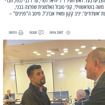
צביעו בעד: ראש העיר ד"ר יחיאל לסרי, עו"ד גבי כנפו, חברי
משה בוטראשווילי, קוני טובול האלמונית שפרצה בבכי,
ת 'אשדודים': יניב קקון ומאיר אברג'ל. מיטב ה"פנינים" –
2687 צפיות
תגובות
הדפסה