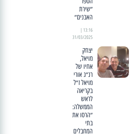
הספר
״שירת
האבנים״
13:16 |
31/03/2025
יצחק
מויאל,
אחיו של
רנ״ג אורי
מויאל ז״ל
בקריאה
לראש
הממשלה:
״הרסו את
בתי
המחבלים