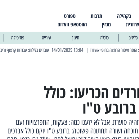
בקהילה
תרבות
ספורט
שדודית
מגזין
הווטסאפ האדום
פלילים
כלכלה
חינוך
עירייה
פוליטיקה
| 13:04 14/01/2025 עובדים בלילות: עבודות קרצוף וריבוד אספלט
| 11:30 03/03/2025 בחמישי הקרוב: הרחובות בהם תהיה הפסקת חשמל יזומה
דים הכריעו: כולל
ברובע ט"ו
יה סוערת, אבל לא ידענו כמה: צעקות, התפרצויות זעם
 תוכחה ושורה תחתונה פשוטה: ברובע ט"ו יוקם כולל אברכים