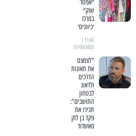
״אפטר
שוק״
במרכז
׳כיוונים׳
11:47 |
31/03/2025
"לצמצם
את תאונות
הדרכים
ולדאוג
לבטחון
התושבים":
תכירו את
פקד בן לוק
מאשדוד