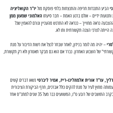
י
יו"ר הקואליציה
הביע התנגדות חריפה והתנצחות בלתי פוסקת מול
האלמוני שמעון ממן
ותנועות ידיים – אולם ברגע האמת – חבר סיעתו
הצבעה נראה מחוייך – כנראה לא התרגש מהעניין וגורם להאמין שכל
 הייתה לצרכי הצגה תקשורתית ותו לא.
סרי
– יהיה מה לומר בנידון, לאחר שבחר לנצל את רשות הדיבור על מנת
שורתי" של השבוע האחרון. נברר אם הוא גם מבקר תאטרון ולא רק תקשורת,
ליך, עו"ד אורית אלמוזלינו-רייז, אמיר ליברטי
נשאו דברים קשים
מותה מחוץ לעיר על מנת להקים כולל אברכים, חרף הביקורת הציבורית
הקשה שהדבר עורר ועוד עתיד לעורר בקרב התושבים של רובע ט"ו, המשוועים כבר מעל 35 שנים למתנ"ס אחד