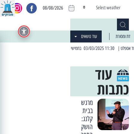
Select weather
08/08/2026
דת ומסורת
עוד נושאים
| 06:19 25/03/2024 "מה חדש בעיר": המדור שבו תתעדכנו על כל מה ש... חדש
עוד
כתבות
מרגש
בבית
קלנג:
הושק