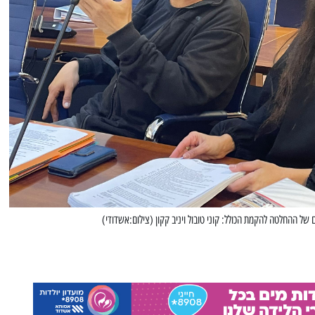
ל ההחלטה להקמת הכולל: קוני טובול ויניב קקון (צילום:אשדודי)