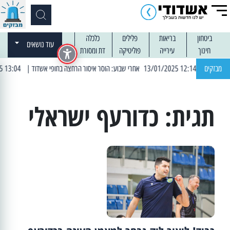
ביטחון
בריאות
פלילים
כלכלה
עוד נושאים
חינוך
עירייה
פוליטיקה
דת ומסורת
| 12:14 13/01/2025 אחרי שבוע: הוסר איסור הרחצה בחופי אשדוד
מבזקים
| 13:04 14/01/2025 עובדים בלילות: עבודות קרצוף וריבוד אספלט
תגית:
כדורעף ישראלי