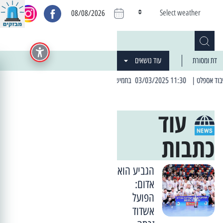
Select weather
08/08/2026
דת ומסורת
עוד נושאים
וב: הרחובות בהם תהיה הפסקת חשמל יזומה
| 06:19 25/03/2024 "מה חדש בעיר": המדור שבו תתעדכנו על כל מה ש... חדש
עוד
כתבות
הגביע הוא
אדום:
הפועל
אשדוד