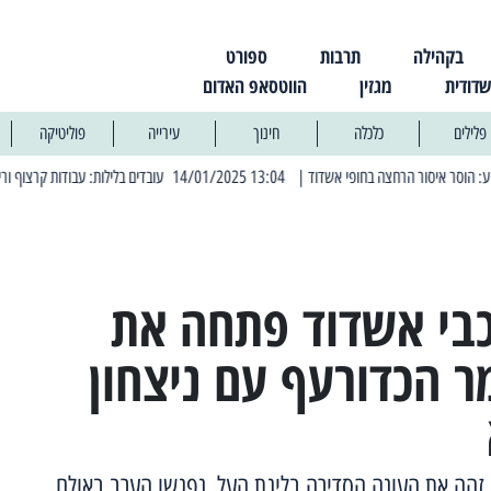
בקהילה
תרבות
ספורט
שדודית
מגזין
הווטסאפ האדום
פלילים
כלכלה
חינוך
עירייה
פוליטיקה
| 13:04 14/01/2025 עובדים בלילות: עבודות קרצוף וריבוד אספלט
| 11:30 03/03/2025 בחמישי הקר
בי אשדוד פתחה את
 הכדורעף עם ניצחון
 זהה את העונה הסדירה בליגת העל, נפגשו הערב באולם