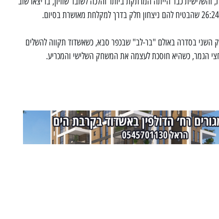
והשלישית כבר הייתה המרתקת ביותר והלכה לשובר שוויון, בו יצאו שוב
 השני בסדרה באולם "בר-לב" שבכפר סבא, כשאשדוד תקווה להשלים
לחצי הגמר, כשהיא חוסכת לעצמה את המשחק השלישי והמכריע.