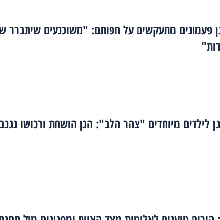
ן פעמונים מתעקשים על חפותם: "משוכנעים שיתברר שא
ות"
גן לילדים מיוחדים "צהר הלב": הגן הושחת ורכושו נגנב
 הורים טוענים לאלימות מצד הצוות ומפגינים מול תחנת