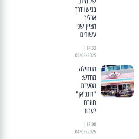
של מירב
בנישו דרך
ארליך
מציין שני
עשורים
14:33 |
05/03/2025
מתחילה
מחדש:
מסעדת
"רונג'אן"
חוזרת
לעבוד
12:08 |
04/03/2025