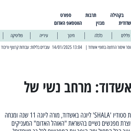
בקהילה
תרבות
ספורט
שדודית
מגזין
הווטסאפ האדום
פלילים
כלכלה
חינוך
עירייה
פוליטיקה
| 13:04 14/01/2025 עובדים בלילות: עבודות קרצוף וריבוד אספלט
| 11:30 03/03/2025 בחמישי הקרוב: הרחובות בהם תהיה הפסקת חשמל יזומה
אשדוד: מרחב נשי של
הדר שלם, תושבת אשדוד ובעלת סטודיו 'SHALA' ליוגה באשדוד, מורה ליוגה 11 שנה ומנחה
 יוצרת מפגשים נשיים בהשראת "האוהל האדום" המעניקים