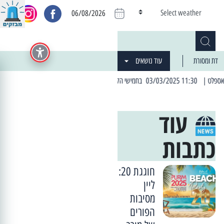
Select weather
06/08/2026
דת ומסורת
עוד נושאים
| 06:19 25/03/2024 "מה חדש בעיר": המדור שבו תתעדכנו על כל מה ש... חדש
עוד
כתבות
חוגגת 20:
ליין
מסיבות
הפורים