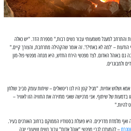
ת והתרחב למעגל משמעותי עבור נשים רבות," מספרת הדר. "יש כאלה
 הודעות – 'למה לא באתי?!'. זה אומר שהקהילה מתרחבת, והצורך קיים."
ה גם באוהל האדום. לצד מפגשי הירח החדש, היא מנחה מפגשי פול-מון
ים ולמבוגרים.
א ושלוש אחיות. "מגיל קטן היו לנו ריטואלים – שיחות עומק סביב שולחן
 בדמעות של שיתוף. אני מרגישה שאני מחזירה את החוויה הזו לאוויר –
 להיות."
ה ואף מלמדת מדריכים. היא פועלת בסטודיו הממוקם ברחוב האורגים בעיר.
טגרם
– להתעדכן לגבי מפגשי "אוהל אדום" עבור נשים ושיעורי יוגה