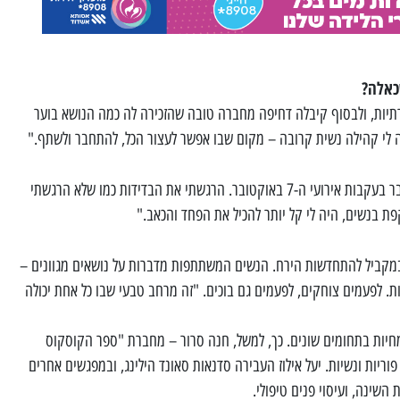
כאלה?
ות, ולבסוף קיבלה דחיפה מחברה טובה שהזכירה לה כמה הנושא בוער
לי קהילה נשית קרובה – מקום שבו אפשר לעצור הכל, להתחבר ולשתף."
"הצורך האישי שלי לקיים מרחב כזה גבר בעקבות אירועי ה-7 באוקטובר. הרגשתי את הבדידות כמו שלא הרגשתי
ת בנשים, היה לי קל יותר להכיל את הפחד והכאב."
במקביל להתחדשות הירח. הנשים המשתתפות מדברות על נושאים מגוונים –
ות. לפעמים צוחקים, לפעמים גם בוכים. "זה מרחב טבעי שבו כל אחת יכולה
חיות בתחומים שונים. כך, למשל, חנה סרור – מחברת "ספר הקוסקוס
וריות ונשיות. יעל אילוז העבירה סדנאות סאונד הילינג, ובמפגשים אחרים
השינה, ועיסוי פנים טיפולי.