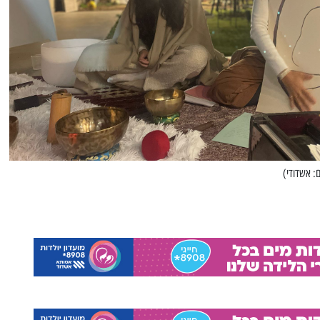
ם: אשדודי)