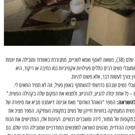
הדר שלם (38), נשואה לאסף ואמא לשניים, מתגוררת באשדוד ומובילה את יוזמת
עגלי נשים רבים כוללים פעילויות אקטיביות כמו כתיבה או ריקוד, היא
ן צורך לעשות דבר, אלא פשוט להיות.
גלי נשים שבהם נדרשתי להשתתף באופן פעיל, וזה לא תמיד התאים לי.
דם – כל אחת יכולה להגיע, להרגיש, ולמצוא את המקום שלה בקהילה הנשית."
להשראה:
הספר "האוהל האדום" מאת אניטה דיאמנט מביא את סיפורה של
 נשית המעמיקה בחוויות חייהן של נשים בתקופה העתיקה. הספר מציג את
קופות של מחזור, לידה ומשברים רגשיים. רעיונות אלו, המדגישים את הכוח
מיכה ההדדית, מהווים השראה למפגשים המודרניים שמובילה הדר שלם. גם