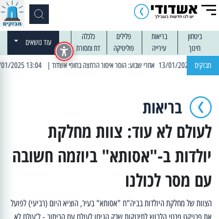
ביטחון
בריאות
פלילים
כלכלה
עוד נושאים
חינוך
עירייה
פוליטיקה
דת ומסורת
מבזקים
| 13:04 14/01/2025 עובדים בלילות: עבודות קרצוף וריבוד אספלט
בריאות
לעולם לא עוד: צוות מחלקת
יולדות ב-"אסותא" ביוזמה חשובה
עם מסר לכולנו
הצוות של מחלקת היולדות בביה"ח "אסותא" בעיר, הוציא היום (רביעי) לפועל
את פרויקט פרטי הלבוש לתינוקות שרק הגיחו לעולם עם הכיתוב - ל'עולם לא