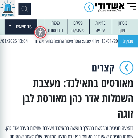
ביטחון
בריאות
פלילים
כלכלה
עוד נושאים
חינוך
עירייה
פוליטיקה
דת ומסורת
מבזקים
| 13:04 14/01/2025 עובדים בלילות: עבודות קרצוף וריבוד אספלט
קצרים
מאורסים בתאילנד: מעצבת
השמלות אדר כהן מאורסת לבן
זוגה
בהצעה חגיגית ומרגשת במהלך חופשה בתאילנד מעצבת שמלות הערב אדר כהן,
שמזמן הוכיחה שאין דבר העומד בפני כח הרצון המדהים שלה לאחר שהקימה