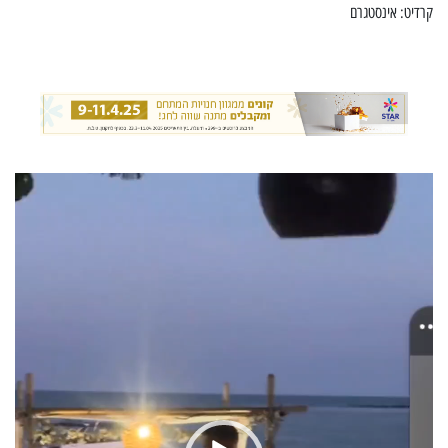
קרדיט: אינסטגרם
נגן
וידאו