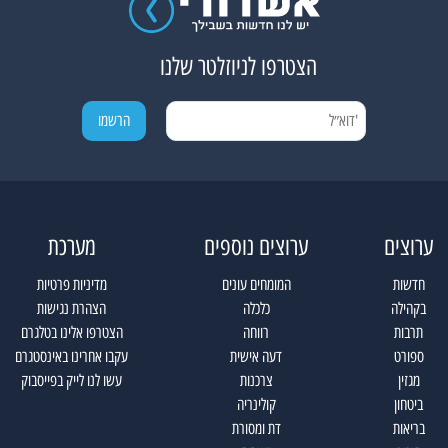
הצטרפו לניוזלטר שלנו
ערוצים
ערוצים נוספים
מערכת
חדשות
המומחים עונים
מדיניות פרטיות
בקהילה
כלכלה
הצהרת נגישות
תרבות
רווחה
הצטרפו אלינו בטלגרם
ספורט
דעה אישית
עקבו אחרינו באינסטגרם
מגזין
צרכנות
עשו לנו לייק בפייסבוק
ביטחון
קולינריה
בריאות
דת ומסורת