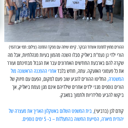
ההורים מחוץ לתחנת אשדוד הבוקר. קיימו שיחה עם מפקד התחנה (צילום: תמי אברהמי)
הורי ילדי גן נעמ"ת ביאליק סבלו השנה מהמון בעיות מנהלתיות, אבל מה
שקרה להם בארבעת החודשים האחרונים עבר את הגבול מבחינתם ועורר
את כל פעמוני האזעקה. עתה, חודש בלבד
אחרי ההפגנה הראשונה מול
המשטרה,
החליטו ההורים להגיע שוב פעם למקום, הפעם עם חיזוק של
הורים נוספים מגני ילדים אחרים שילדיהם אינם מגן נעמת ביאליק, אך
ביקשו להביע סולידריות ולתמוך במאבק.
קודם לכן (ברביעי)
, בית המשפט השלום באשקלון האריך את מעצרה של
יהודית מיארה, הסייעת החשוה בהתעללות – ב- 5 ימים נוספים.