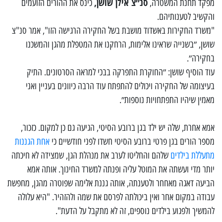
סנ״צ אילן שושן,
מפקד תחנת המשטרה,
כינס את ההורים הזועמים
והקשיב לטענותיהם.
"משרד החקירות באשדוד מושבת בשל החקירה הרגישה הזו", אמר סנ"צ
שושן, ״בשנייה שראינו אלימות, הרחקנו את המטפלת מהגן והמשכנו
בחקירה״.
עוד הוסיף שושן: ״החוקרת התפרקה בבכי למראה הסרטונים. התיק
בעיצומה של החקירה ויכולים להתפתח עוד הרבה כיוונים בעניין ואני
מאמין שיהיו התפתחויות נוספות״.
אמא אחרת, שלה יש ילד בגן ברובע הסיטי, הגיעה גם כן למקום. כזכור,
מספר הורים בגן פרטי ברובע הסיטי חשדו לפני חודשיים כי
אחת הגננות
מתעללת בילדים
שלהם והחליטו לערב את מנהלת הגן, שמצידה לא חיכתה
יותר מדי ועשתה את המוטל עליה ופנתה למשרד החינוך. אותה אמא
הביעה דאגה מאחחר ולטענתה, אותה גננת אלימה שפוטרה מהגן, מחפשת
עבודה במקום אחר ואין ביכולתה לפרסם את שמה ולהזהיר. "היא עלולה
להמשיך ולפגוע בילדים נוספים, זה לא מתקבל על הדעת".