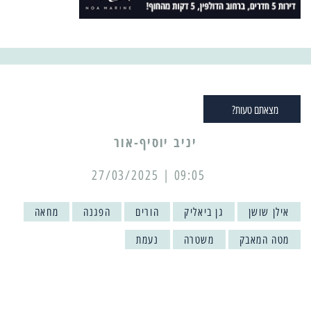
מצאתם טעות?
יניב יוסיף-אור
09:05 | 27/03/2025
אילן שושן
גן ביאליק
הורים
הפגנה
מחאה
מטה המאבק
משטרה
נעמת