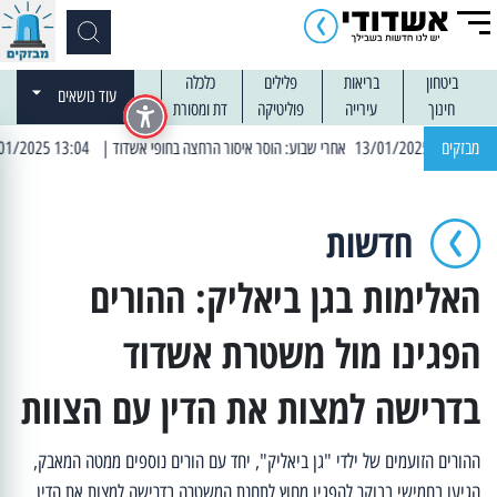
ביטחון
בריאות
פלילים
כלכלה
עוד נושאים
חינוך
עירייה
פוליטיקה
דת ומסורת
מבזקים
| 13:04 14/01/2025 עובדים בלילות: עבודות קרצוף וריבוד אספלט
חדשות
האלימות בגן ביאליק: ההורים
הפגינו מול משטרת אשדוד
בדרישה למצות את הדין עם הצוות
ההורים הזועמים של ילדי "גן ביאליק", יחד עם הורים נוספים ממטה המאבק,
הגיעו בחמישי בבוקר להפגין מחוץ לתחנת המשטרה בדרישה למצות את הדין