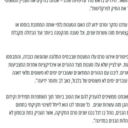
השאר. הילדים בראש סדר עדיפויות שלנו – אנחנו בודקים את העניין המשפטי
את התיק לפרקליטות".
ין עודנו נחקר וטרם ידוע לנו האם הטענות כלפי אותה המחנכת בוססו או
מקצועיות מזה עשרות שנים, וכל טענה מהקטנה ביותר ועד הגדולה מקבלת
פיטורים אירעו טרם עלו הטענות שבבסיס התלונה שהוגשה כנגדה, והתבססו
ות. יש לציין שלא עלו טענות מצד ההורים או אינדיקציות אחרות המצביעות
רים. ליבנו עם ההורים המודאגים שעוברים ימים לא פשוטים מלאי דאגה
עוברים ימים לא פשוטים של בלבול, כאב לב וחוסר ידיעה".
ל ואנחנו ממשיכים להעניק להם את הטוב ביותר תוך השתפרות תמידית וקידום
הגן מזה עשרות שנים. כל שנותר לנו הוא לייחל לשינוי חקיקתי בתחום
 הגנים, נוהל בו דגל גננו שנים טרם החקיקה, אשר העניק נחת ובטחון לא
הלות הגנים במדינה".