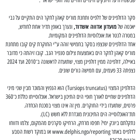
שבשמירה על היונקים הימיים החיים מול חופי ישראל".
סקר הדולפינים של דלפיס ותחנת מוריס קאהן לחקר הים התקיים על גבי
מועדון אדווה אשדוד,
יאכטה של
ונערך באופן תדיר אחת לחודש,
במטרה לנטר את אוכלוסיות הדולפינים המקומיות.
אחד הדולפינים שנצפו בסקר בחמישי זוהה ע"י החוקרת קים קובו מתחנת
מוריס קאהן לחקר הים באמצעות צילום סנפיר הגב. קובו זיהתה כי מדובר
באיילה, דולפינה ממין דולפינן מצוי, שתועדה לראשונה ב־2010 ועד 2024
נצפתה 33 פעמים, עם חמישה גורים שונים.
הדולפינן המצוי (Tursiops truncatus) הוא הנפוץ והמוכר מבין שני מיני
הדולפינים שחיים לאורך חופי הים התיכון בישראל. אוכלוסייתו כוללת כ־360
פרטים, שתועדו בידי החוקרים. מין זה אינו מצוי בסכנת הכחדה.
תת־האוכלוסייה הים התיכונית מוגדרת ללא חשש (LC).
נתקלתם ביונק ימי? תפסו מרחק, הרחיקו סקרנים מהמקום, צלמו ודווחו
לדלפיס באתר www.delphis.ngo/reporting או במוקד רשות הטבע