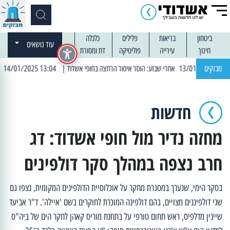
ביטחון
בריאות
פלילים
כלכלה
עוד נושאים
חינוך
עירייה
פוליטיקה
דת ומסורת
מבזקים
| 13:04 14/01/2025 עובדים בלילות: עבודות קרצוף וריבוד אספלט
חדשות
מחזה נדיר מול חופי אשדוד: דג
חרב נצפה במהלך סקר דולפינים
בסקר הימי, שנערך במסגרת מחקר על אוכלוסיית הדולפינים המקומית, נצפו גם
שני דולפיננים מצויים, בהם דולפינה המוכרת לחוקרים בשם 'איילה'. ד"ר אביעד
שיינין מדלפיס, ראש תחום טורפי על בתחנת מוריס קאהן לחקר הים של ביה"ס