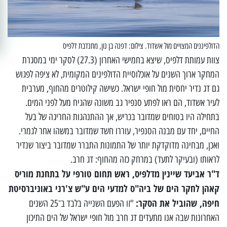
הדולפיננים המצויים מול אשדוד. צילום: דפנה בן נון, מתנדבת דלפיס
צוות עמותת דלפיס, שיצא בחמישי האחרון (27.3) לסקר ימי במסגרת
המחקר ארוך השנים על אוכלוסיית הדולפינים המקומית, לא ציפה לפגוש
גם דג נדיר יחסית מול חופי ישראל. כשישה קילוטרים מהחוף, מערבית
לעיר אשדוד, הם ראו לפתע סנפיר גב משונה שהגיח מעל לפני המים.
בתחילה היו בטוחים שמדובר בכריש, אך ההתנהגות החריגה של בעל
החיים, יחד עם מבנה הסנפיר, עוררו חשד שמדובר במשהו אחר לגמרי.
ואכן, מבחינה מדוקדקת יותר של התמונות התברר שמדובר ביצור שנדיר
לראותו (ובעיקר לתעד) במרחק כזה מהחוף: דג חרב.
ד"ר אביעד שיינין מדלפיס, ראש תחום טורפי על בתחנת מוריס
קאהן לחקר הים של ביה"ס למדעי הים ע"ש צ'רני באוניברסיטת
חיפה, שהוביל את הסקר:
"זו הפעם השנייה בלבד ב־25 השנים
האחרונות שבה אנו מתעדים דג חרב מול חופי ישראל של הים התיכון