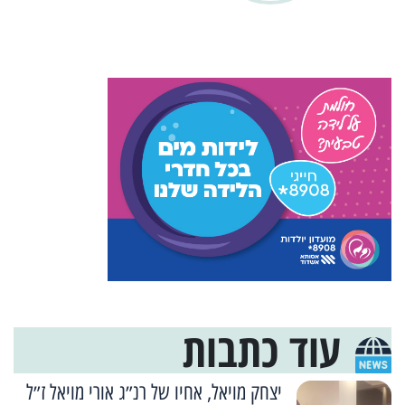
עוד כתבות
יצחק מויאל, אחיו של רנ״ג אורי מויאל ז״ל