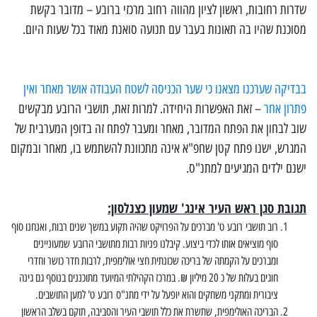
שדרות רחובות, ראשון לציון מהווה רחוב מרכזי ברובע – מדובר בקשת
מסוכנת שהיו בה תאונות בעבר עם תנועה סואנת מאוד בכל שעות היום.
בבדיקה שערכנו מצאנו כי שער הכניסה לשטח העבודה אושר מאחר ואין
פתרון אחר
– זאת האפשרות היחידה. למרות זאת, תושבי הרובע מבקשים
שוב לבחון את הפתח המדובר, מאחר ומעבר לפתח זה בדופן המערבית של
המגרש, ישנו פתח קטן שחפ"א אינה מתכוונת להשתמש בו, מאחר ובמקום
ישנם ילדים המגיעים למתנ"ס.
תגובת סגן ראש העיר אינג' שמעון כצנלסון:
רוב תושבי רובע ט' מברכים על הפרויקט שהיה תקוע במשך שנים רבות, ואנחנו סוף
סוף מוציאים אותו לכדי ביצוע. קיבלנו פניות רבות מתושבי הרובע שמעוניינים
ומברכים על הקמתה של בריכה שכונתית חצי אולימפית, לרבות חדר כושר וחדרי
חוגים בעלות של כ 20 מיליון ₪. במרכז הקהילתי המיועד מתוכננים בנוסף גם גינה
ציבורית ומתקני משחקים והוא יופעל על ידי מתנ"ס רובע ט' למען התושבים.
הבריכה האולימפית, שתשרת את כלל תושבי העיר והסביבה, תוקם בשלב הראשון