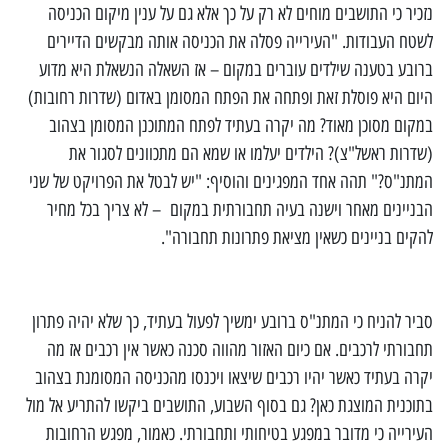
נזכיר כי התושבים מוחים לא רק על כך אלא גם על ענין מיקום הכניסה
לשטח העבודות. "העירייה פסלה את הכניסה אותה מבקשים הדיירים
ברובע בטענה שילדים עוברים במקום – אז השאלה הנשאלת היא מדוע
היום היא פוסלת זאת ופתחה את הפתח המסומן באדום (שדרות רחובות)
במקום מסוכן מאוד? מה יקרה בעתיד לפתח המתוכנן המסומן בצהוב
(שדרות ראשל"צ)? הילדים יעלמו או שמא הם מתכוונים לסגור את
המתנ"ס?" תהה אחד המפגינים והוסיף: "יש לבטל את הפרויקט של שני
הבניינים מאחר וישנה בעיה תחבורתית במקום – לא צריך בכל מחיר
להקים בניינים כשאין מציאת פתרונות תחבורה".
סביר להניח כי המתנ"ס ברובע ימשיך לפעול בעתיד, כך שלא יהיה פתרון
תחבורתי לרכבים. אם כיום האזור מהווה סכנה כאשר אין רכבים אז מה
יקרה בעתיד כאשר יהיו רכבים שיצאו ויכנסו מהכניסה המסומנת בצהוב
בתוכנית המוצגת כאן? גם בסוף השבוע, התושבים ביקשו להתריע אל מול
העירייה כי מדובר במפגע בטיחותי ותחבורתי. כאמור, מפגש הרחובות