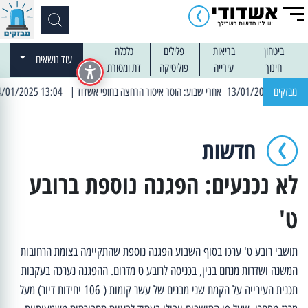
ביטחון
בריאות
פלילים
כלכלה
עוד נושאים
חינוך
עירייה
פוליטיקה
דת ומסורת
מבזקים
| 13:04 14/01/2025 עובדים בלילות: עבודות קרצוף וריבוד אספלט
חדשות
לא נכנעים: הפגנה נוספת ברובע
ט'
תושבי רובע ט' ערכו בסוף השבוע הפגנה נוספת שהתקיימה בצומת הרחובות
המשנה ושדרות מנחם בגין, בכניסה לרובע ט מדרום. ההפגנה נערכה בעקבות
תכנית העירייה על הקמת שני מבנים של עשר קומות ( 106 יחידות דיור) מעל