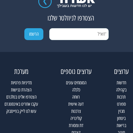
הצטרפו לניוזלטר שלנו
ערוצים
ערוצים נוספים
מערכת
חדשות
המומחים עונים
מדיניות פרטיות
בקהילה
כלכלה
הצהרת נגישות
תרבות
רווחה
הצטרפו אלינו בטלגרם
ספורט
דעה אישית
עקבו אחרינו באינסטגרם
מגזין
צרכנות
עשו לנו לייק בפייסבוק
ביטחון
קולינריה
בריאות
דת ומסורת
חינוך
קצרים