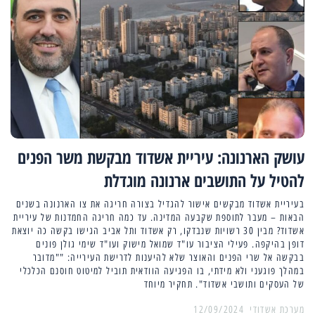
עושק הארנונה: עיריית אשדוד מבקשת משר הפנים
להטיל על התושבים ארנונה מוגדלת
בעיריית אשדוד מבקשים אישור להגדיל בצורה חריגה את צו הארנונה בשנים
הבאות – מעבר לתוספת שקבעה המדינה. עד כמה חריגה החמדנות של עיריית
אשדוד? מבין 30 רשויות שנבדקו, רק אשדוד ותל אביב הגישו בקשה כה יוצאת
דופן בהיקפה. פעילי הציבור עו"ד שמואל מישוק ועו"ד שימי גולן פונים
בבקשה אל שרי הפנים והאוצר שלא להיענות לדרישת העירייה: ""מדובר
במהלך פוגעני ולא מידתי, בו הפגיעה הוודאית תוביל למיטוט חוסנם הכלכלי
של העסקים ותושבי אשדוד". תחקיר מיוחד
מערכת אשדודי
12/09/2024