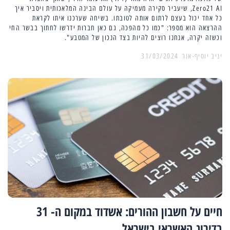
Zero21 AI, שיעביר סקירה מעמיקה על עולם הבינה המלאכותית ויסביר איך
כל אחד יכול בעצם לרתום אותה לטובתו. בשיחה שערכנו איתו לקראת
ההרצאה הוא מספר: "כמו כל מהפכה, גם כאן חברות ידרשו לחתוך בבשר החי
וכשזה יקרה, אנחנו רוצים להיות בצד הנכון של המטבע".
יניב יוסיף-אור
31/03/2024
חיים על חשבון ההורים: אשדוד במקום ה- 31
בדירוג האשראי בישראל