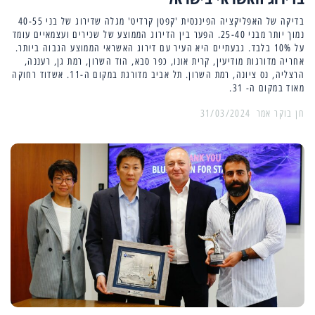
בדיקה של האפליקציה הפיננסית 'קפטן קרדיט' מגלה שדירוג של בני 40-55
נמוך יותר מבני 25-40. הפער בין הדירוג הממוצע של שכירים ועצמאיים עומד
על 10% בלבד. גבעתיים היא העיר עם דירוג האשראי הממוצע הגבוה ביותר.
אחריה מדורגות מודיעין, קרית אונו, כפר סבא, הוד השרון, רמת גן, רעננה,
הרצליה, נס ציונה, רמת השרון. תל אביב מדורגת במקום ה-11. אשדוד רחוקה
מאוד במקום ה- 31.
31/03/2024