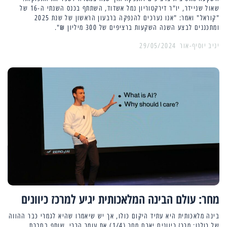
שאול שניידר, יו"ר דירקטוריון נמל אשדוד, השתתף בכנס השנתי ה-16 של
"קוראל" ואמר: "אנו נערכים להנפקה ברבעון הראשון של שנת 2025
ומתכננים לבצע השנה השקעות ברציפים של 300 מיליון ₪".
יניב יוסיף-אור
29/05/2024
מחר: עולם הבינה המלאכותית יגיע למרכז כיוונים
בינה מלאכותית היא עתיד היקום כולו, אך יש שיאמרו שהיא לגמרי כבר ההווה
של כולנו: מרכז כיוונים יארח מחר (1/4) את עומר הררי, שותף בחברת