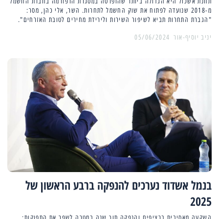
תחנת אשכול היא הגדולה ביותר שהופרטה במסגרת הרפורמה בחברת החשמל
מ-2018 שנועדה לפתוח את שוק החשמל לתחרות. השר, אלי כהן, מסר:
"הגברת התחרות תביא לשיפור השירות ולירידת מחירים לטובת האזרחים".
יניב יוסיף-אור
05/06/2024
בנמל אשדוד נערכים להנפקה ברבע הראשון של
2025
השקעה מאסיבית ברציפים והנפקה תוך שנה במטרה לשפר את התפוקות: