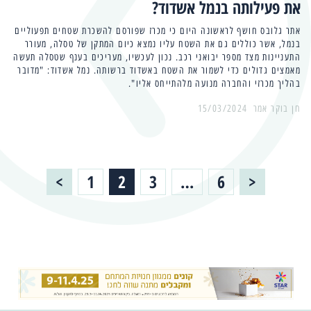
את פעילותה בנמל אשדוד?
אתר גלובס חושף לראשונה היום כי מכרז שפורסם להשכרת שטחים תפעוליים
בנמל, אשר כוללים גם את השטח עליו נמצא כיום המתקן של טסלה, מעורר
התעניינות מצד מספר יבואני רכב. נכון לעכשיו, מעריכים בענף שטסלה תעשה
מאמצים גדולים כדי לשמור את השטח באשדוד ברשותה. נמל אשדוד: "מדובר
בהליך מכרזי והחברה מנועה מלהתייחס אליו".
15/03/2024
Posts
>
1
2
3
…
6
<
Page
Page
Page
Page
pagination