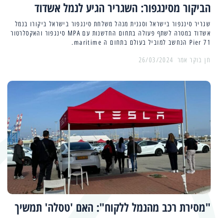
הביקור מסינגפור: השגריר הגיע לנמל אשדוד
שגריר סינגפור בישראל וסגנית מנהל משלחת סינגפור בישראל ביקורו בנמל
אשדוד במטרה לשתף פעולה בתחום החדשנות עם MPA סינגפור והאקסלרטור
Pier 71 הנחשב למוביל בעולם בתחום ה maritime.
26/03/2024
"מסירת רכב מהנמל ללקוח": האם 'טסלה' תמשיך