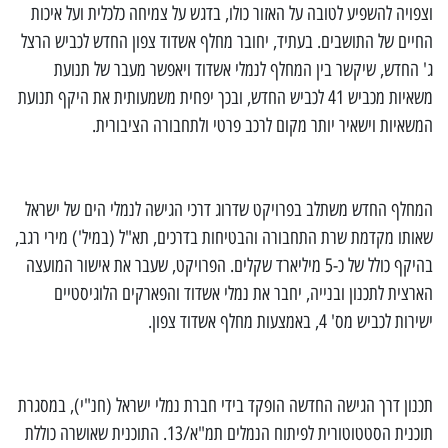
וצפויה להשפיע לטובה על האזור כולו, בדגש על צמיחה כלכלית ועל איכות
החיים של התושבים. בעתיד, יחובר מחלף אשדוד צפון החדש לכביש הרצל
ג' החדש, שיקשר בין המחלף לנמלי אשדוד ויאפשר מעבר של תנועת
משאיות מכביש 41 לכביש החדש, ובכך יפחית משמעותית את היקף תנועת
המשאיות וישאיר יותר מקום לרכב פרטי ולתחבורה הציבורית.
המחלף החדש משתלב בפרויקט שדרוג דרכי הגישה לנמלי הים של ישראל
שאותו מקדמת שרת התחבורה והבטיחות בדרכים, תא"ל (במיל') מירי רגב,
בהיקף כולל של כ-5 מיליארד שקלים. הפרויקט, שעבר את אישור המועצה
הארצית לתכנון ובנייה, יחבר את נמלי אשדוד והפארקים הלוגיסטיים
ישירות לכביש מס' 4, באמצעות מחלף אשדוד צפון.
תכנון דרך הגישה החדשה הופקד בידי חברת נמלי ישראל (חנ"י), במסגרת
תוכנית הסטטוטורית לפיתוח הנמלים תמ"א/13. התוכנית שאושרה כוללת