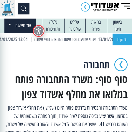
ביטחון
בריאות
פלילים
כלכלה
עוד נושאים
חינוך
עירייה
פוליטיקה
דת ומסורת
מבזקים
| 13:04 14/01/2025 עובדים בלילות: עבודות קרצוף וריבוד אספלט
תחבורה
סוף סוף: משרד התחבורה פותח
במלואו את מחלף אשדוד צפון
משרד התחבורה והבטיחות בדרכים פותח היום (שלישי) את מחלף אשדוד צפון
במלואו, אשר יציע כניסה נוספת לעיר אשדוד, תוך הפחתה משמעותית של
העומס בכביש 41, וישפר את הגישה לנמל אשדוד ולאזור התעשייה של אשדוד,