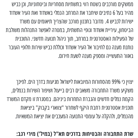
ממשקים מורכבים בשטח רווי בתשתיות מסחריות וביטחוניות, וכן כביש
מהיר בעל 6 נתיבים שיחבר את המרחב הנמלי באשדוד ואת העיר אשדוד
ישירות לכביש 4. מדובר בתכנון מורכב שהצריך תיאומים עם משרד
הביטחון, עיריית אשדוד וגופי התשתית, במטרה לאפשר התנהלות משולבת
של הפעילות האסטרטגית במרחב, תוך ניהול תנועה חדשני. התוכנית
נותנת מענה גם לחיבור אל העיר אשדוד וכוללת כביש שירות חלופי העובר
באזור התעשייה ומספק מענה לשעת חירום.
יצוין כי 99% מהסחורות המיובאות לישראל מגיעות בדרך הים. לפיכך
משקיע משרד התחבורה משאבים רבים בייעול ושיפור השירות בנמלים,
הקמת נמלים חדשים והגברת התחרות ביניהם. במסגרת זו מקדם המשרד
תוכנית אסטרטגית רחבת היקף לשחרור "צווארי בקבוק" ביציאות
מהנמלים, ולהקלה על עומסי התנועה המעכבים את יציאת המשאיות.
שרת התחבורה והבטיחות בדרכים תא"ל (במיל') מירי רגב: