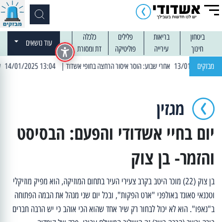
ביטחון
בריאות
פלילים
כלכלה
עוד נושאים
חינוך
עירייה
פוליטיקה
דת ומסורת
מבזקים
| 13:04 14/01/2025 עובדים בלילות: עבודות קרצוף וריבוד אספלט
מגזין
יום בחיי אשדודי והפעם: הבסיסט
והזמר- בן צוק
בן צוק (22) מוכר היטב בקרב צעירי העיר בתחום המוזיקה, הוא מפיק מוזיקלי
וטכנאי סאונד באולפני "ארט הפקות", ובכל יום שני מנהל את הבמה הפתוחה
ב"נאפו". הוא לא יכול לבחור רק שיר אחד שהוא הכי אוהב כי יש הרבה חברים