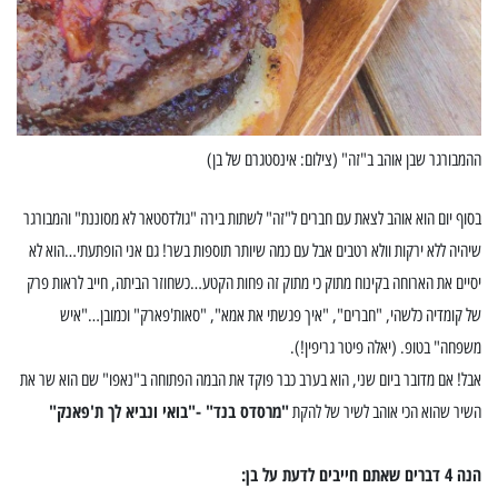
ההמבורגר שבן אוהב ב"זה" (צילום: אינסטגרם של בן)
בסוף יום הוא אוהב לצאת עם חברים ל"זה" לשתות בירה "גולדסטאר לא מסוננת" והמבורגר
שיהיה ללא ירקות וולא רטבים אבל עם כמה שיותר תוספות בשר! גם אני הופתעתי…הוא לא
יסיים את הארוחה בקינוח מתוק כי מתוק זה פחות הקטע…כשחוזר הביתה, חייב לראות פרק
של קומדיה כלשהי, "חברים", "איך פגשתי את אמא", "סאות'פארק" וכמובן…"איש
משפחה" בטופ. (יאלה פיטר גריפין!).
אבל! אם מדובר ביום שני, הוא בערב כבר פוקד את הבמה הפתוחה ב"נאפו" שם הוא שר את
"מרסדס בנד" -"בואי ונביא לך ת'פאנק"
השיר שהוא הכי אוהב לשיר של להקת
הנה 4 דברים שאתם חייבים לדעת על בן: