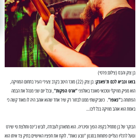
בן צוק והבס (צילום:פרטי)
בואו ונביא לכם ת'פאנק:
בן צוק (22) מוכר היטב בקרב צעירי העיר בתחום המוזיקה,
"ארט הפקות"
הוא מפיק מוזיקלי וטכנאי סאונד באולפני
, ובכל יום שני מנהל את הבמה
"נאפו"
הפתוחה ב
. כשביקשתי ממנו לבחור רק שיר אחד שהוא אוהב היה לו מאוד קשה כי
באמת הוא אוהב מוזיקה בכל ליבו…
הבוקר של בן מתחיל בקפה הפוך וסיגריה. הוא מתארגן לעבודה, לובש ג'ינס וחולצת טי שירט
ונועל לרגליו נעליים פתוחות בסגנון "טבע נאות". לוקח את חפציו האישיים בתיק צד איתו הוא