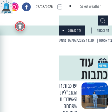
Select weather
07/08/2026
דת ומסורת
עוד נושאים
| 11:30 03/03/2025 בחמישי הקרוב: הרחובות בהם תהיה הפסקת חשמל יזומה
| 06:19 25/03/2024 "מה חדש בעיר": המדור שבו תתעדכנו על כל מה ש... חדש
עוד
כתבות
יש כבוד: זו
המנכ"לית
האשדודית
שפתחה