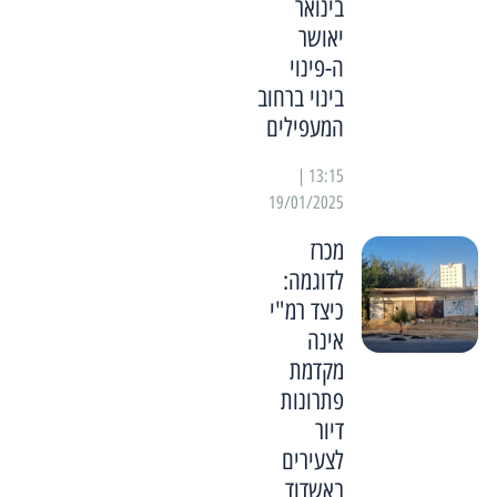
בינואר
יאושר
ה-פינוי
בינוי ברחוב
המעפילים
13:15 |
19/01/2025
מכרז
לדוגמה:
כיצד רמ"י
אינה
מקדמת
פתרונות
דיור
לצעירים
באשדוד