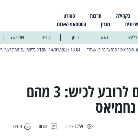
בקהילה
תרבות
ספורט
שדודית
מגזין
הווטסאפ האדום
פלילים
כלכלה
חינוך
עירייה
פוליטיקה
| 13:04 14/01/2025 עובדים בלילות: עבודות קרצוף וריבוד אספלט
נבחרו 5 יזמים לרובע לכיש: 3 מהם
נחמיאס
1259 צפיות
תגובות
הדפסה