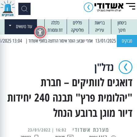
ביטחון
בריאות
פלילים
כלכלה
עוד נושאים
חינוך
עירייה
פוליטיקה
דת ומסורת
מבזקים
| 13:04 14/01/2025 עובדים בלילות: עבודות קרצוף וריבוד אספלט
נדל"ן
דואגים לוותיקים – חברת
"יהלומית פרץ" תבנה 240 יחידות
דיור מוגן ברובע הנחל
מערכת אשדודי
16:02 | 23/01/2022