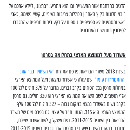
הדנים בהרחבת אזור התעשייה ובו הוא מתריע: "ברצוני, ליידע אתכם על
ריבוי תלונות בקיץ האחרון הכוללות צריבות בעיניים, קשיי נשימה, כאבי
ראש ותסמינים לא ספציפיים נוספים על רקע ריחות חריפים שהתגברו
לסירוגין בחודשים האחרונים".
אשדוד מעל לממוצע הארצי בתחלואה בסרטן
בשנת 2018 משרד הבריאות פרסם את דוח "
אי השיוויון בבריאות
וההתמודדות עימו
", שם עולה כי אשדוד נמצאת מעל הממוצע הארצי
במחלות סרטן מכל הסוגים בקרב גברים. מדובר על 379 חולים לכל 100
אלף תושבים. לשם השוואה הממוצע הארצי הוא 330 חולים. גם סרטן
בקרב נשים באשדוד נמצא במקום גבוה – 327 חולות לכל 100 אלף.
הממוצע הארצי הוא 315. הנתון חוזר על עצמו גם בפרסומים של משרד
הבריאות בין השנים 2011-2015. נפת אשקלון, לשם אשדוד שייכת,
מדורגת במקום השני בשיעורי הסרטן בקרב גברים בשנים 2011-2015,