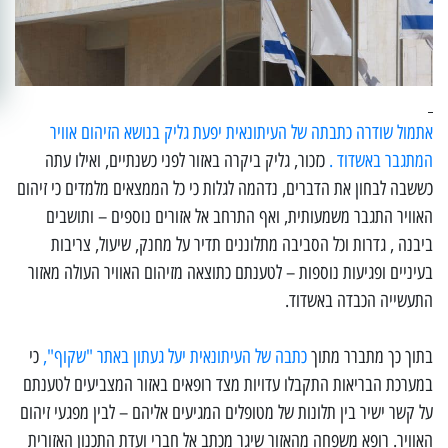
אתמול שודרה כתבתה של העיתונאית יפעת גליק בנושא הזיהום אוויר
המתגבר באשדוד .
כזכור, גליק ביקרה באזור לפני כשנתיים, ואילו עתה
כששבה לבחון את הדברים, נדהמה לגלות כי כל הממצאים מלמדים כי זיהום
האוויר התגבר משמעותית, ואף התרחב אל אזורים נוספים – ותושבים
ביבנה , גדרות וכל הסביבה מתלוננים תדיר על מחנק, שיעול, צריבות
בעיניים ופגיעות נוספות – לטענתם כתוצאה מזיהום האוויר העולה מאזור
התעשייה הכבדה באשדוד.
בתוך כך מתברר מתוך
כתבה של העיתונאית יעל געתון באתר "שקוף",
כי
במערכת הבריאות התקבלו עדויות מצד רופאים באזור המצביעים לטענתם
על קשר ישיר בין תלונות של מטופלים המגיעים אליהם – לבין מפגעי זיהום
האוויר. רופא משפחה מהאזור שיגר מכתב אל חברי ועדת התכנון האזורית