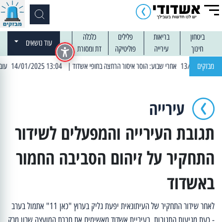
ביטחון
בריאות
פלילים
כלכלה
עוד נושאים
חינוך
עירייה
פוליטיקה
דת ומסורת
מבזקים
| 13:04 14/01/2025 עובדים בלילות: עבודות קרצוף וריבוד אספלט
עירייה
תגובת העירייה והמפעלים לשידור
התחקיר על זיהום הסביבה החמור
באשדוד
לאחר שידור התחקיר של העיתונאית יפעת גליק בערוץ "כאן 11" אתמול בערב
- כעת מגיעות התגובות. בעיריית אשדוד מאשימים את חברת המועצה שרון מרק