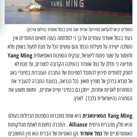
החות'ים יביאו להעלאת מחירים? אניית יאנג מינג בנמל אשדוד (צילום ארכיון)
בעוד בנמל אשדוד עומדים על כך כי למלחמה בעזה ולאיום החות'ים אין
השלכה ישירה על פעילות הנמל והם עושים הכל על מנת לפעול באופן מלא
Yang Ming
ולשמור על שער פתוח לישראל, ענקית הספנות האסיאתית
מודיעה כי תדלג על נמל אשדוד בהפלגה הקרובה למצרים, על מנת לא
לספק לחות׳ים תירוץ להתנכל לספינות של החברה העוברות במיצרי באב
אל מנדא בדרכן אל מפרץ סואץ. ככל הנראה, בכוונת החברה להעביר את
הסחורות לאניות אחרות, ייתכן גם בנתיבי שייט אחרים, ומשם תשנע את
הסחורה (הישראלית בלבד) לארץ.
Yang Ming הטאיוואנית
היא אחת מחברות הספנות הגדולות בעולם
Alliance
והיא חלק מהברית הימית
. החברה נחשבת לאחת מהלקוחות
נמל אשדוד
האסטרטגיים של
וקו האוניות של הברית הוא מין החשובים