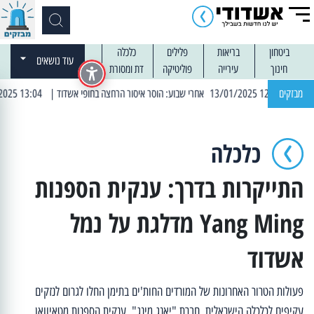
ביטחון
בריאות
פלילים
כלכלה
עוד נושאים
חינוך
עירייה
פוליטיקה
דת ומסורת
מבזקים
| 13:04 14/01/2025 עובדים בלילות: עבודות קרצוף וריבוד אספלט
כלכלה
התייקרות בדרך: ענקית הספנות
Yang Ming מדלגת על נמל
אשדוד
פעולות הטרור האחרונות של המורדים החות'ים בתימן החלו לגרום לנזקים
עקיפים לכלכלה הישראלית. חברת "יאנג מינג", ענקית הספנות מטאיוואן,