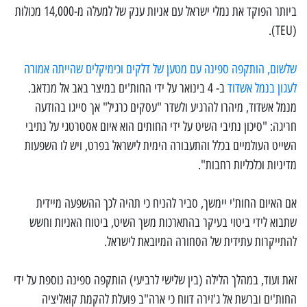
ביותר הפוקד את נמלי ישראל עם אניות ענק של למעלה מ-14,000 מכולות
(TEU).
שלשום, הותקפה ספינה עם מטען של דלקים וכימיקלים שהייתה אמורה
לעגון בנמל אשדוד
ב- 4 בינואר על ידי החות'ים במיצר באב אל מנדאב.
מנמל אשדוד, מיהרו להרגיע ולשדר "עסקים כרגיל" אך סייגו בהודעה
חריגה: "סיכון נתיבי השיט על ידי החותים הוא איום אסטרטגי על נתיבי
השייט העולמיים בכלל והתעבורה הימית לישראל בפרט, ויש לו השפעות
מדיניות וכלכליות רחבות".
אם האיום החות'י יימשך, סביר להניח כי תהיה לכך ההשפעה מיידית
שתבוא לידי ביטוי בעיקר בהתארכות משך השיט, ביטוח האניות וחשש
להתייקרות עתידית של הסחורה המיובאת לישראל.
זאת ועוד, במהלך הלילה (בין שלישי לרביעי) הותקפה ספינה נוספת על ידי
החות'ים וברשת אל ג'זירה דווח כי ארה"ב פועלת להקמת קואליציה