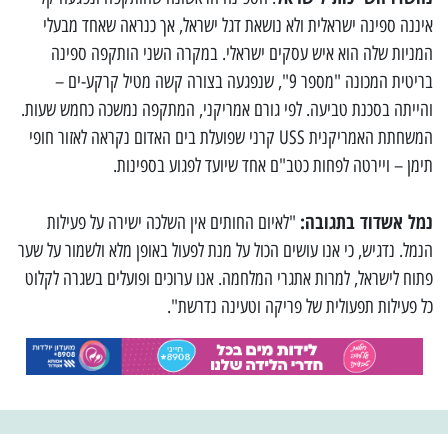
איננה ספינה ישראלית ולא נושאת דגל ישראל, אך כנראה שאחד מבעלי
המניות שלה הוא איש עסקים ישראלי. במקרה השני הותקפה ספינה
בריטית המכונה "מספר 9", שנפגעה בצורה קשה מטיל קרקע-ים –
והייתה בסכנת טביעה. לפי גורם אמריקני, המתקפה נמשכה כחמש שעות.
המשחתת האמריקנית USS קרני שפועלת בים האדום נקראה לאזור חופי
תימן – ויירטה לפחות כטב"ם אחד שיועד לפגוע בספינות.
נמל אשדוד בתגובה:
"לאיום החותים אין השלכה ישירה על פעילות
הנמל. נדגיש, כי אנו עושים הכול על מנת לפעול באופן מלא ולשמור על שער
פתוח לישראל, למרות אתגרי המלחמה. אנו ערוכים ופועלים בשגרה לקלוט
כל פעילות תפעולית של פריקה וטעינה נדרשת".