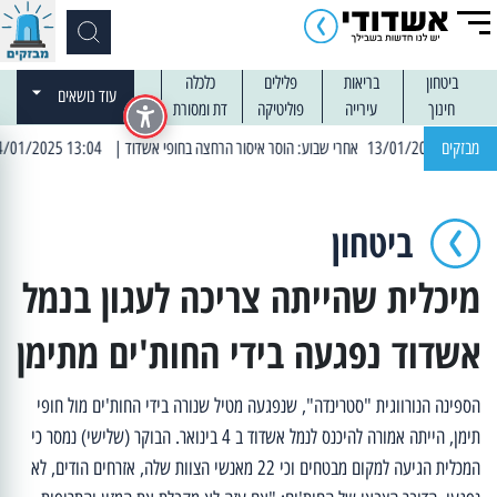
ביטחון
בריאות
פלילים
כלכלה
עוד נושאים
חינוך
עירייה
פוליטיקה
דת ומסורת
מבזקים
| 13:04 14/01/2025 עובדים בלילות: עבודות קרצוף וריבוד אספלט
ביטחון
מיכלית שהייתה צריכה לעגון בנמל
אשדוד נפגעה בידי החות'ים מתימן
הספינה הנורווגית "סטרינדה", שנפגעה מטיל שנורה בידי החות'ים מול חופי
תימן, הייתה אמורה להיכנס לנמל אשדוד ב 4 בינואר. הבוקר (שלישי) נמסר כי
המכלית הגיעה למקום מבטחים וכי 22 מאנשי הצוות שלה, אזרחים הודים, לא