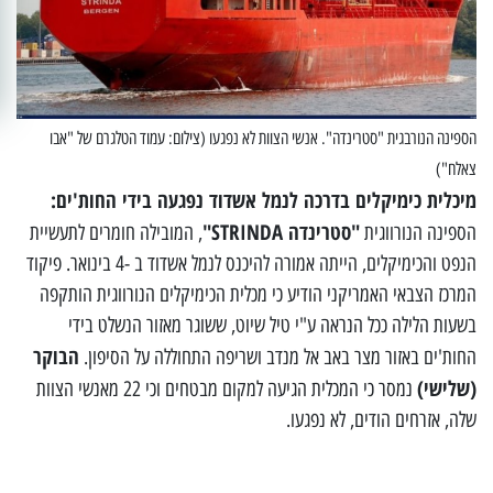
הספינה הנורבגית "סטרינדה". אנשי הצוות לא נפגעו (צילום: עמוד הטלגרם של "אבו
צאלח")
מיכלית כימיקלים בדרכה לנמל אשדוד נפגעה בידי החות'ים:
"סטרינדה STRINDA"
הספינה הנורווגית
, המובילה חומרים לתעשיית
הנפט והכימיקלים, הייתה אמורה להיכנס לנמל אשדוד ב -4 בינואר. פיקוד
המרכז הצבאי האמריקני הודיע כי מכלית הכימיקלים הנורווגית הותקפה
בשעות הלילה ככל הנראה ע"י טיל שיוט, ששוגר מאזור הנשלט בידי
הבוקר
החות'ים באזור מצר באב אל מנדב ושריפה התחוללה על הסיפון.
(שלישי)
נמסר כי המכלית הגיעה למקום מבטחים וכי 22 מאנשי הצוות
שלה, אזרחים הודים, לא נפגעו.