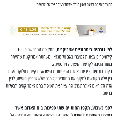
המיכלית הייתה צריכה לעגון בנמל אשדוד בעוד כ-שלושה שבועות
לפי גורמים ביטחוניים אמריקנים,
התקיפה התרחשה כ-100
קילומטרים צפונית למיצרי באב אל מנדא, ומשחתת אמריקנית שהייתה
באזור הגיבה לקריאת המצוקה מהספינה.
בקרב גורמים בכירים בצמרת הביטחונית הישראלית קיימת חלוקת דעות
בין אלה הקוראים לתקוף את החות'ים על מנת שלא להפגין חולשה, לבין
אלה הקוראים לא להתערב ולהשאיר את הטיפול בהם לאמריקאים ולבעלות
בריתם.
לפני כשבוע, תקפו החות'ים שתי ספינות בים האדום אשר
נחשדו השייכות לישראל
: הספינה הראשונה שהותקפה ונפגעה קל