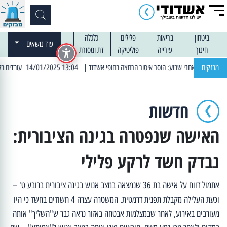
ביטחון
בריאות
פלילים
כלכלה
עוד נושאים
חינוך
עירייה
פוליטיקה
דת ומסורת
מבזקים
| 13:04 14/01/2025 עובדים בלילות: עבודות קרצוף וריבוד אספלט
חדשות
האישה שנפטרה בגינה הציבורית:
נבדק חשד לרקע פלילי
אתמול דווח על אישה בת 36 שנמצאה במצב אנוש בגינה ציבורית ברובע ט' –
וכעת העלילה מקבלת תפנית דרמטית. המשטרה עצרה 4 חשודים בחשד כי היו
מעורבים באירוע, לאחר שבמצלמות אבטחה באזור נראה גבר ש"השליך" אותה