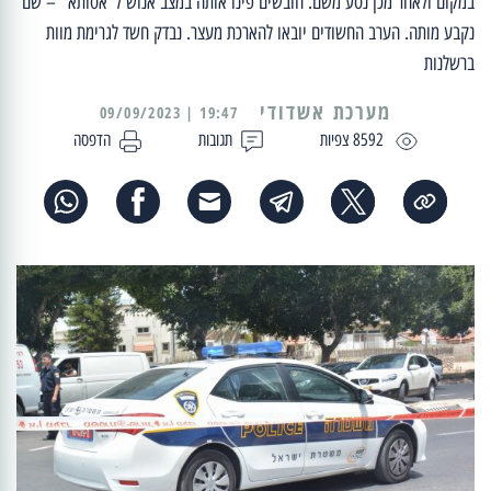
במקום ולאחר מכן נסע משם. חובשים פינו אותה במצב אנוש ל"אסותא" – שם
נקבע מותה. הערב החשודים יובאו להארכת מעצר. נבדק חשד לגרימת מוות
ברשלנות
מערכת אשדודי
19:47 | 09/09/2023
8592 צפיות
תגובות
הדפסה