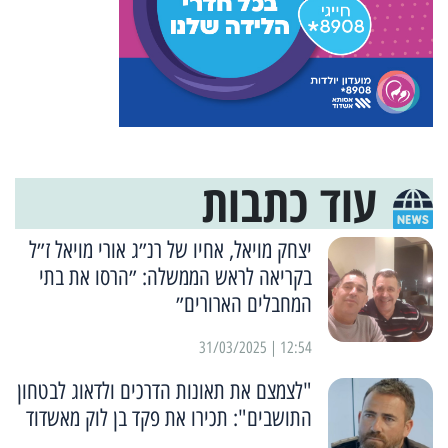
עוד כתבות
יצחק מויאל, אחיו של רנ״ג אורי מויאל ז״ל
בקריאה לראש הממשלה: ״הרסו את בתי
המחבלים הארורים״
12:54 | 31/03/2025
"לצמצם את תאונות הדרכים ולדאוג לבטחון
התושבים": תכירו את פקד בן לוק מאשדוד