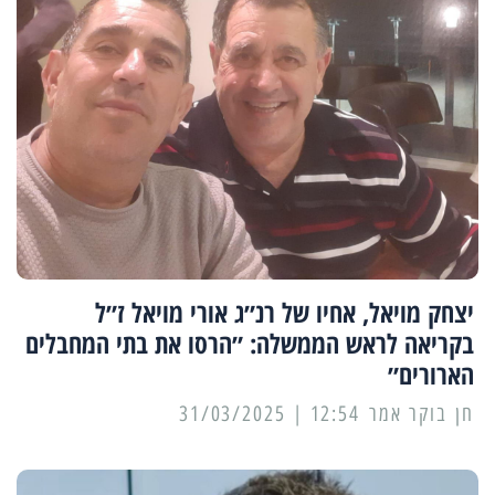
יצחק מויאל, אחיו של רנ״ג אורי מויאל ז״ל
בקריאה לראש הממשלה: ״הרסו את בתי המחבלים
הארורים״
12:54 | 31/03/2025