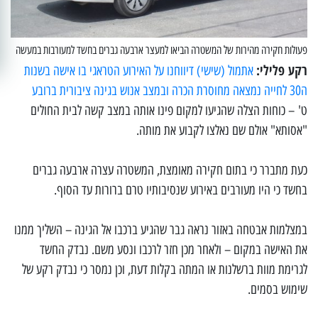
פעולות חקירה מהירות של המשטרה הביאו למעצר ארבעה גברים בחשד למעורבות במעשה
רקע פלילי:
אתמול (שישי) דיווחנו על האירוע הטראגי בו אישה בשנות
ה30 לחייה נמצאה מחוסרת הכרה ובמצב אנוש בגינה ציבורית ברובע
ט' – כוחות הצלה שהגיעו למקום פינו אותה במצב קשה לבית החולים
"אסותא" אולם שם נאלצו לקבוע את מותה.
כעת מתברר כי בתום חקירה מאומצת, המשטרה עצרה ארבעה גברים
בחשד כי היו מעורבים באירוע שנסיבותיו טרם ברורות עד הסוף.
במצלמות אבטחה באזור נראה גבר שהגיע ברכבו אל הגינה – השליך ממנו
את האישה במקום – ולאחר מכן חזר לרכבו ונסע משם. נבדק החשד
לגרימת מוות ברשלנות או המתה בקלות דעת, וכן נמסר כי נבדק רקע של
שימוש בסמים.