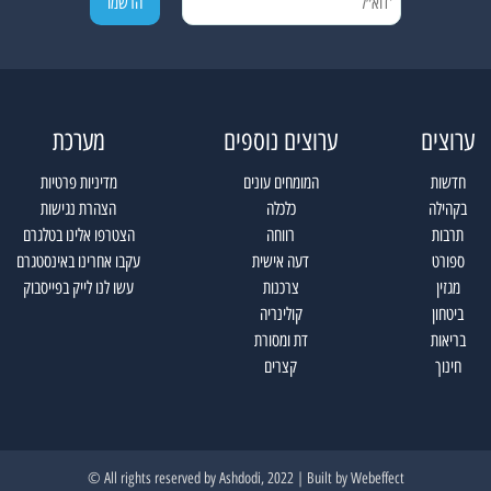
ערוצים
ערוצים נוספים
מערכת
חדשות
המומחים עונים
מדיניות פרטיות
בקהילה
כלכלה
הצהרת נגישות
תרבות
רווחה
הצטרפו אלינו בטלגרם
ספורט
דעה אישית
עקבו אחרינו באינסטגרם
מגזין
צרכנות
עשו לנו לייק בפייסבוק
ביטחון
קולינריה
בריאות
דת ומסורת
חינוך
קצרים
All rights reserved by Ashdodi, 2022 | Built by
Webeffect ©