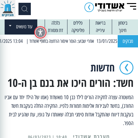
ביטחון
בריאות
פלילים
כלכלה
עוד נושאים
חינוך
עירייה
פוליטיקה
דת ומסורת
מבזקים
| 13:04 14/01/2025 עובדים בלילות: עבודות קרצוף וריבוד אספלט
חדשות
חשד: הורים היכו את בנם בן ה-10
המשטרה עצרה לחקירה הורים לילד כבן 10 מאשדוד (אמו של הילד יחד עם אביו
החורג), בחשד לעבירות אלימות חמורות כלפיו. החקירה החלה בעקבות חשד
בעקבות דיווח שהתקבל אודות סימני חבלה שאותרו על גופו, עת שהגיע לבית
הספר.
מערכת אשדודי
10:40 | 06/03/2023