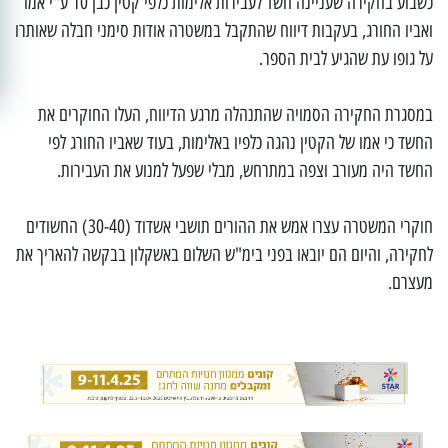
כשבוע בחקירה שעניינה חשד לעבירות אלימות כלפי קטין כבן 10 ע"י אמו
ואביו החורג, בעקבות דיווח שהתקבל במשטרה אודות סימני חבלה שאותרו
על גופו עת שהגיע לבית הספר.
במסגרת החקירה הסמויה שהתנהלה מרגע הדיווח, העלו החוקרים את
החשד כי אמו של הקטין נהגה כלפיו באלימות, בעוד שאביו החורג לפי
החשד היה מעורב וצפה במתרחש, מבלי שפעל למנוע את העבירות.
חוקרי המשטרה עצרו אמש את ההורים תושבי אשדוד (30-40) החשודים
לחקירה, והיום הם יובאו בפני בימ"ש השלום באשקלון בבקשה להאריך את
מעצרם.