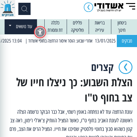
ביטחון
בריאות
פלילים
כלכלה
עוד נושאים
חינוך
עירייה
פוליטיקה
דת ומסורת
מבזקים
| 13:04 14/01/2025 עובדים בלילות: עבודות קרצוף וריבוד אספלט
קצרים
הצלת השבוע: כך ניצלו חייו של
צב בחוף ט"ו
עונת הרחצה עוד לא נפתחה באופן רשמי, אבל כבר הבוקר נרשמה הצלה
ראשונה לעונת האביב בחוף ט"ו, כאשר המציל הוותיק צ'ארלי רימון, ראה צב
קטן כשהוא סבוך בחוטי פלסטיק שסיכנו את חייו. המציל הרים את הצב, פרם