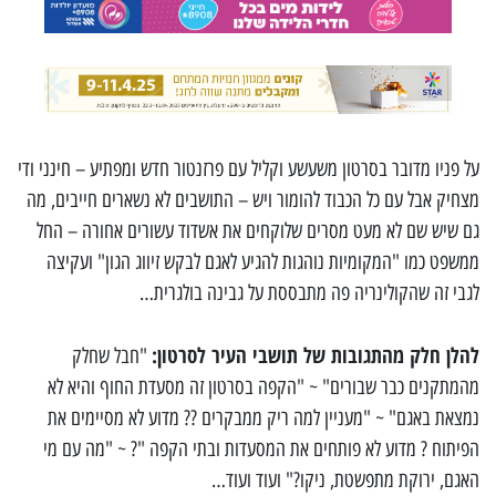
על פניו מדובר בסרטון משעשע וקליל עם פרזנטור חדש ומפתיע – חינני ודי
מצחיק אבל עם כל הכבוד להומור ויש – התושבים לא נשארים חייבים, מה
גם שיש שם לא מעט מסרים שלוקחים את אשדוד עשורים אחורה – החל
ממשפט כמו "המקומיות נוהגות להגיע לאגם לבקש זיווג הגון" ועקיצה
לגבי זה שהקולינריה פה מתבססת על גבינה בולגרית…
להלן חלק מהתגובות של תושבי העיר לסרטון:
"חבל שחלק
מהמתקנים כבר שבורים" ~ "הקפה בסרטון זה מסעדת החוף והיא לא
נמצאת באגם" ~ "מעניין למה ריק ממבקרים ?? מדוע לא מסיימים את
הפיתוח ? מדוע לא פותחים את המסעדות ובתי הקפה "? ~ "מה עם מי
האגם, ירוקת מתפשטת, ניקו?" ועוד ועוד…