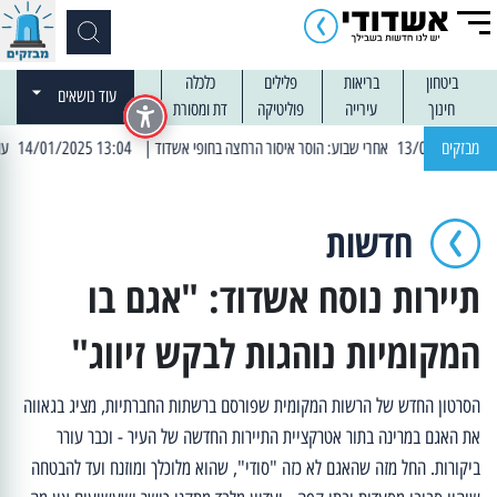
ביטחון
בריאות
פלילים
כלכלה
עוד נושאים
חינוך
עירייה
פוליטיקה
דת ומסורת
מבזקים
| 13:04 14/01/2025 עובדים בלילות: עבודות קרצוף וריבוד אספלט
חדשות
תיירות נוסח אשדוד: "אגם בו
המקומיות נוהגות לבקש זיווג"
הסרטון החדש של הרשות המקומית שפורסם ברשתות החברתיות, מציג בגאווה
את האגם במרינה בתור אטרקציית התיירות החדשה של העיר - וכבר עורר
ביקורות. החל מזה שהאגם לא כזה "סודי", שהוא מלוכלך ומוזנח ועד להבטחה