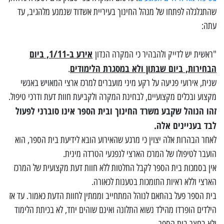
שהתגלגלה לפתחו של מנהל החינוך בעיריית אשדוד שנמנע מלהגיב, עד
עתה:
אירע ב-1/11, ביום
"ראשית יש לדייק ולהבהיר כי המקרה הנדון
הבחירות, ביום שבתון ולא במסגרת הלימודים
.
שנית, אירועי פגיעה על רקע מיני מועברים למרכז ארצי המאויש באנשי
מקצוע ובכלים מקצועיים, לבחינת המקרה ולקביעת חוות דעת ודרכי טיפול.
זהו הנוהל שקבע משרד החינוך ובית הספר אינו סוברני לפעול
לבד בעניינים אלה.
לאחר הבהרות אלה יצוין כי מרגע שהאירוע הובא לידיעת בית הספר, הוא
הועבר לטיפולו של המרכז הארצי לנפגעי הטרדה מינית.
אין בסמכות בית הספר לקבל החלטות ללא חוות דעת מקצועית של המרכז
הארצי וללא ראיות התומכות בטענות לכאורה.
בית הספר פעל בהתאם לנוהל המתחייב וממתין לחוות הדעת כאמור. עד אז
הילדים הופרדו מהילד נשוא התלונה ואינם שוהים יחד, לא בכיתת הלימוד
ולא בחצר בית הספר.