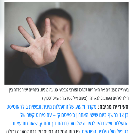
בעירייה מעבירים את האחריות למרכז הארצי לנפגעי פגיעה מינית. בינתיים יש הפרדה בין
הילד לילדים הפוגעים לכאורה. (צילום אילוסטרציה: שאטרסטוק)
העירייה מגיבה:
מקרה מזעזע של התעללות מינית ונפשית בילד אוטיסט
בן 12 נחשף ביום שישי האחרון ב'פייסבוק' – עם פירוט קשה של
התעללות ואזלת היד לכאורה של מערכת החינוך והחוק, שאובדות עצות
בטיפול מול הילדים הפוגעים
. פרסום המקרה בפייסבוק גרם לסערה גדולה,