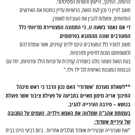
הרווחה, החינוך, הייעוץ והשרות הפסיכולוגי.
חשוב לציין כי נכון לעת הזאת, הרשויות עדיין בוחנות את האירועים
המדווחים, ופועלות להבין את העובדות לאשורן.
די אם נאמר בשעה זו, כי התמונה המצטיירת מדיווחי כלל
המעורבים שונה מהמובא בפרסומים
.
חשוב להזכיר כלל המעורבים הינם ילדים קטינים, אשר עומדת להם
ולמשפחתם הזכות לחיסיון ולפרטיות.
בעת הזאת נשמור כולנו בשמירה קפדנית על זכויות הילד ופרטיותו, יחד עם
הבטחת המוגנות האישית לכל ילד וילד."
**לשאלת מערכת 'אשדודי'
האם נכון הדבר כי ראש מינהל
החינוך אריה מימון מאיים בתביעה על פעילת ציבור אשר פועלת
בנושא – סירבה העירייה להגיב.
בעמותת אהב"ה שמלווה את האמא וילדיה, זועמים על התגובה
של עיריית אשדוד:
"זאת שערורייה שבעיריית אשדוד מגלגלים אחריות . ביום רביעי היינו בבית