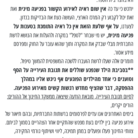
אין שום ראיה לאירוע הקשור בפגיעה מינית
יודגש כי עד כה
ואת
זאת יכול לקבוע רק המרכז הארצי, העושה כעת את הבדיקות בנדון.
על אף שלעת הזאת אין כל ראיה התומכת בטענות על
לצערנו,
פגיעה מינית,
יש מי שבחר "לטפל" במקרה ולהעלות את הנושא לרשת
החברתית מבלי שבדק את המקרה ותוך שהוא עובר על החוק ומפרסם
מידע אסור.
חומרים אלה שעלו לרשת הועברו ללשכה המשפטית להמשך טיפול.
**בסביבת הילד שנפגע שוללים את תגובת העירייה על הסף
וטוענים כי אחד מהילדים הפוגעים אף ניגש אליו במהלך
ההפסקה, דבר שהציף מחדש רגשות קשים מאירוע הפגיעה.
לסיום תגובת העירייה, מובאת הודעה שיצאה ממשקד החינוך אל ההורים:
הורים יקרים,
בימים האחרונים אנו עדים לפרסומים ברשתות החברתיות, ובהם תיאור של
אירוע פגיעה בין ילדים בעת מפגש שהתקיים אחר הצהריים בסמוך לביתם.
צוותי החינוך פעלו ופועלים במתן תמיכה, ליווי ושיתוף גורמי החקירה,