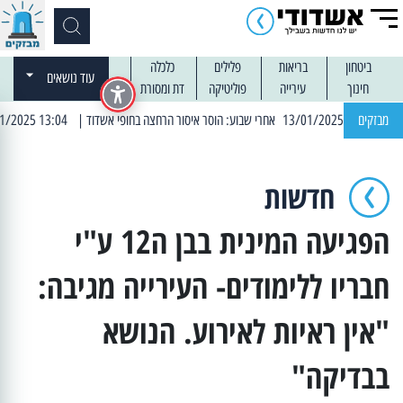
ביטחון
בריאות
פלילים
כלכלה
עוד נושאים
חינוך
עירייה
פוליטיקה
דת ומסורת
מבזקים
| 13:04 14/01/2025 עובדים בלילות: עבודות קרצוף וריבוד אספלט
חדשות
הפגיעה המינית בבן ה12 ע"י
חבריו ללימודים- העירייה מגיבה:
"אין ראיות לאירוע. הנושא
בבדיקה"