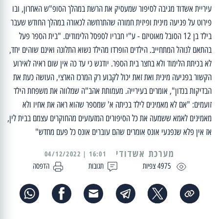
עיריית אשדוד מגיבה לסיפור שמעסיק את הרשת במהלך הסופ"ש האחרון, ובו
פירוט על פגיעה מינית ופיזית חמורה שהתרחשה לכאורה במהלך החודש שעבר
בילד בן 12 הסובל מאוטיזם - ע"י חבריו לספסל הלימודים. "בית הספר פעל
בהתאם לנוהל המתחייב. הילדים הופרדו מהילד נשוא התלונה ואינם שוהים יחד,
לא בכיתת הלימוד ולא בחצר בית הספר. יודגש כי עד כה אין שום ראיה לאירוע
הקשור בפגיעה מינית ואת זאת יכול לקבוע רק המרכז הארצי, העושה כעת את
הבדיקות בנדון", אומרים בעירייה. מעמותת אהב"ה שמלווה את משפחת הילד
זועמים: "אם לא מאמינים לילד בכיתה א' שמספר שהוא ראה את אחיו ולא
מאמינים לאמא ששמעה את כל הסיפורים המזעזעים מהחוקרים עצמם בבית לין,
אז אין פלא שנפגעי אונס אומרים שהם עוברים אונס כל פעם מחדש"
מערכת אשדודי
16:01 | 04/12/2022
4975 צפיות
תגובות
הדפסה