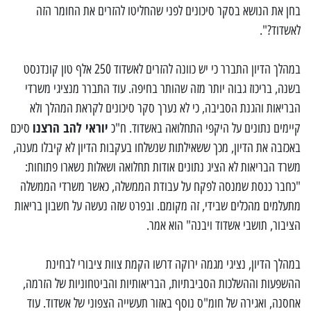
בחן את הנושא בסקר סיכונים לפני שהחליטו להזרים את החומר הזה
לאשדוד?".
במהלך הדיון התברר כי יש כוונה להזרים לאשדוד 250 אלף טון קונדנסט
בשנה, בריכוז גבוה יותר מזה שהותר בחיפה. עוד התברר מנציגי משרדי
הבריאות והגנת הסביבה, כי לא נערך סקר סיכונים לקראת המהלך ולא
יוראי להב הרצנו
קיימים נתונים על היקפי התחלואה באשדוד. ח"כ
סיכם
באכזבה את הדיון, מכך ששאילתות שנשלחו בעקבות הדיון לא קיבלו מענה,
משרד הבריאות לא הציג נתונים אודות תחלואה ושאלות נשארו פתוחות:
"כחבר כנסת שמנסה לפקח על עבודת הממשלה, כאשר משרדי הממשלה
מתעלמים מהכלים שבידי, זה מקומם. ובפרט שזה נעשה על חשבון בריאות
הציבור, תושבי אשדוד ויבנה" הוא אמר.
במהלך הדיון, נציגי מגמה ירוקה דרשו הקמת צוות ציבורי לבחינת
ההשפעות וההשלכות הסביבתיות, הבריאותיות והביטחוניות של הזרמה,
אחסנה, ואגירה של חומ"ס נוסף באזור תעשייה הצפוני של אשדוד. עוד