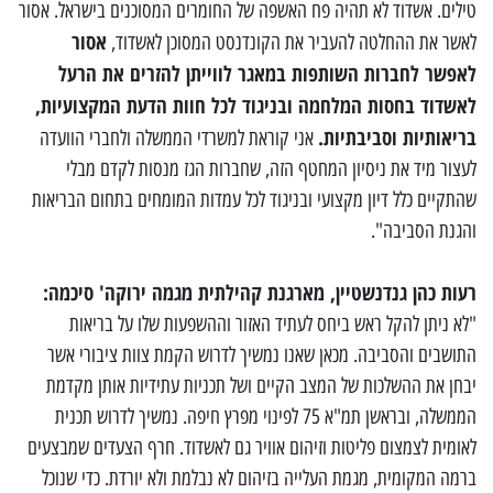
טילים. אשדוד לא תהיה פח האשפה של החומרים המסוכנים בישראל. אסור
אסור
לאשר את ההחלטה להעביר את הקונדנסט המסוכן לאשדוד,
לאפשר לחברות השותפות במאגר לווייתן להזרים את הרעל
לאשדוד בחסות המלחמה ובניגוד לכל חוות הדעת המקצועיות,
בריאותיות וסביבתיות.
אני קוראת למשרדי הממשלה ולחברי הוועדה
לעצור מיד את ניסיון המחטף הזה, שחברות הגז מנסות לקדם מבלי
שהתקיים כלל דיון מקצועי ובניגוד לכל עמדות המומחים בתחום הבריאות
והגנת הסביבה".
רעות כהן גנדנשטיין, מארגנת קהילתית מגמה ירוקה' סיכמה:
"לא ניתן להקל ראש ביחס לעתיד האזור וההשפעות שלו על בריאות
התושבים והסביבה. מכאן שאנו נמשיך לדרוש הקמת צוות ציבורי אשר
יבחן את ההשלכות של המצב הקיים ושל תכניות עתידיות אותן מקדמת
הממשלה, ובראשן תמ"א 75 לפינוי מפרץ חיפה. נמשיך לדרוש תכנית
לאומית לצמצום פליטות וזיהום אוויר גם לאשדוד. חרף הצעדים שמבצעים
ברמה המקומית, מגמת העלייה בזיהום לא נבלמת ולא יורדת. כדי שנוכל