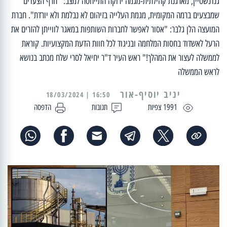
גנדנשטיין, מארגנת קהילתית-מגמה ירוקה התייחסה למצב: ''חרף הצעדים
שמבצעים ברמה המקומית, מגמת העלייה בזיהום לא נבלמת ולא יורדת". חברת
המועצה הלן גלבר: "אסור לאפשר לחברות השותפות במאגר לווייתן להזרים את
הרעל לאשדוד בחסות המלחמה ובניגוד לכל חוות הדעת המקצועיות. קוראת
לממשלה לעצור את המהלך!" ראש העיר ד"ר יחיאל לסרי שלח מכתב בנושא
לראש הממשלה
יניב יוסיף-אור
16:50 | 18/03/2024
1991 צפיות
תגובות
הדפסה