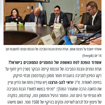
אשדוד יושבת על פצצת אטום. ועדת הפנים והגנת הסביבה של הכנסת מצפה לתשובות תוך
14 יום (freepik)
אשדוד הופכת לפח האשפה של החומרים המסוכנים בישראל?
ועדת הפנים והגנת הסביבה של הכנסת קיימה הבוקר (שני) דיון דחוף על
רקע הסיכון לסביבה בהעברת חומר מסוכן (קונדנסט) מבתי הזיקוק
וראי להב-הרצנו
בחיפה לאשדוד. ח"כ י
(יש עתיד) פתח את הדיון וציין
את הדאגה הרבה שמעורר המהלך: "פניתי בנושא למשרד הגנת הסביבה
ולא נעניתי עד היום הזה. החומר הרעיל והמסוכן הזה, קונדנסט, במקרה
של פיצוץ יכול לגרום לשריפה ונזקים בהיקף של 1500 מטר. האם מישהו