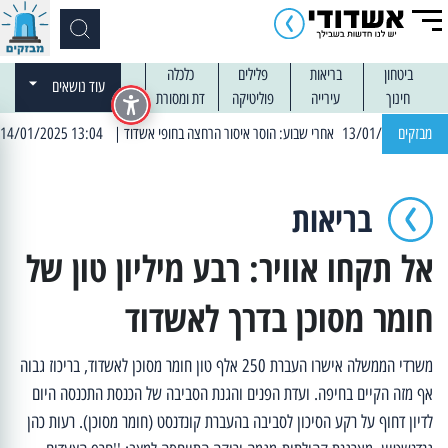
ביטחון
בריאות
פלילים
כלכלה
עוד נושאים
חינוך
עירייה
פוליטיקה
דת ומסורת
מבזקים
| 13:04 14/01/2025 עובדים בלילות: עבודות קרצוף וריבוד אספלט
בריאות
אל תקחו אוויר: רבע מיליון טון של
חומר מסוכן בדרך לאשדוד
משרדי הממשלה אישרו העברת 250 אלף טון חומר מסוכן לאשדוד, בריכוז גבוה
אף מזה הקיים בחיפה. ועדת הפנים והגנת הסביבה של הכנסת התכנסה היום
לדיון דחוף על רקע הסיכון לסביבה בהעברת קונדנסט (חומר מסוכן). רעות כהן