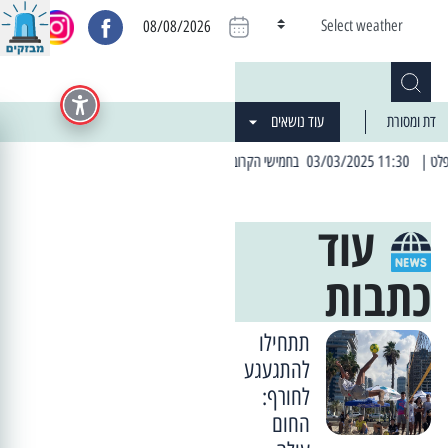
Select weather
08/08/2026
דת ומסורת
עוד נושאים
| 06:19 25/03/2024 "מה חדש בעיר": המדור שבו תתעדכנו על כל מה ש... חדש
עוד
כתבות
תתחילו
להתגעגע
לחורף:
החום