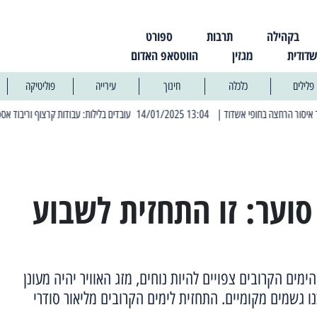
בקהילה
תרבות
ספורט
שדודית
מגזין
הווטסאפ האדום
פלילים
כלכלה
חינוך
עירייה
פוליטיקה
| 13:04 14/01/2025 עובדים בלילות: עבודות קרצוף וריבוד אספלט
| 11:30 03/03/2025 בחמישי הקרוב: הרחובות בהם תהיה הפסקת חשמל יזומה
וער: זו התחזית לשבוע
ימים הקרובים צפויים להיות נוחים, מזג האוויר יהיה מעונן
ו גשמים מקומיים. התחזית לימים הקרובים מליאור סודרי