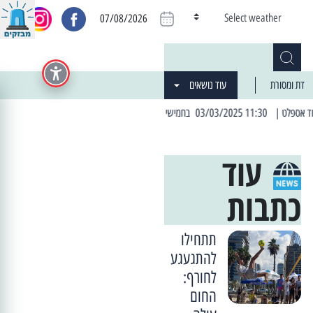
Select weather
07/08/2026
דת ומסורת
עוד נושאים
שמל יזומה
| 06:19 25/03/2024 "מה חדש בעיר": המדור שבו תתעדכנו על כל מה ש... חדש
עוד
כתבות
תתחילו
להתגעגע
לחורף:
החום