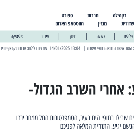
בקהילה
תרבות
ספורט
שדודית
מגזין
הווטסאפ האדום
פלילים
כלכלה
חינוך
עירייה
פוליטיקה
| 13:04 14/01/2025 עובדים בלילות: עבודות קרצוף וריבוד אספלט
| 11:30 03/03/2025 בחמישי הקרוב: הרחובות בהם תהיה הפסקת ח
 אחרי השרב הגדול-
ים שבילו בחופי הים בעיר, הטמפרטורות החל ממחר ירדו
הגשם יגיע. התחזית המלאה לפניכם