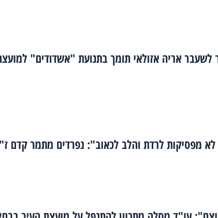
 לשעבר אריה אזולאי תומך בתנועת "אשדודים" למועצת
לא מפסיקות לרדת והלב לכאוב": נפרדים מתמר קדם ז"
צח": עו"ד מסלה מתכוון להתנפל על מועצת העיר בבחי