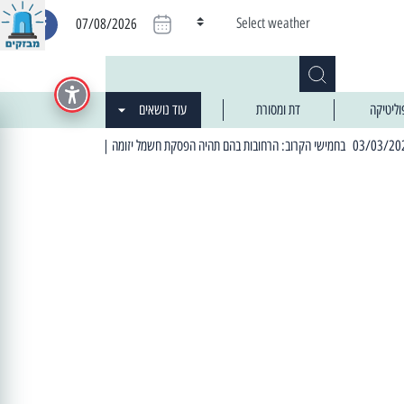
Select weather
07/08/2026
וליטיקה
דת ומסורת
עוד נושאים
| 06:19 25/03/2024 "מה חדש בעיר": המדור שבו תתעדכנו על כל מה ש... חדש