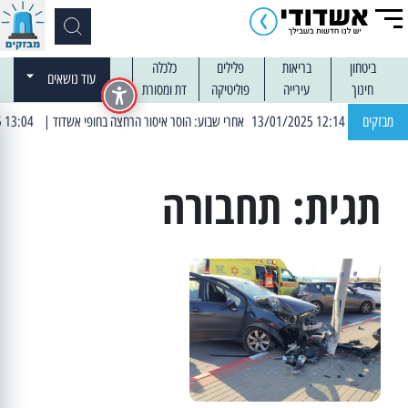
ביטחון
בריאות
פלילים
כלכלה
עוד נושאים
חינוך
עירייה
פוליטיקה
דת ומסורת
| 12:14 13/01/2025 אחרי שבוע: הוסר איסור הרחצה בחופי אשדוד
מבזקים
| 13:04 14/01/2025 עובדים בלילות: עבודות קרצוף וריבוד אספלט
תגית:
תחבורה