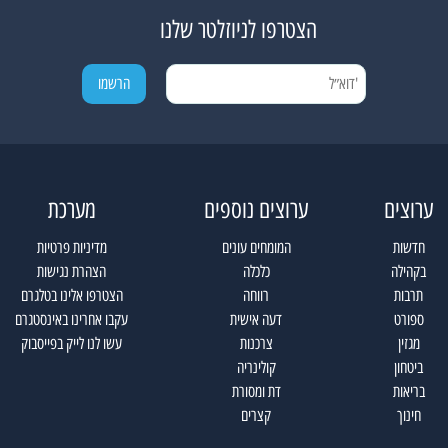
הצטרפו לניוזלטר שלנו
ערוצים
ערוצים נוספים
מערכת
חדשות
המומחים עונים
מדיניות פרטיות
בקהילה
כלכלה
הצהרת נגישות
תרבות
רווחה
הצטרפו אלינו בטלגרם
ספורט
דעה אישית
עקבו אחרינו באינסטגרם
מגזין
צרכנות
עשו לנו לייק בפייסבוק
ביטחון
קולינריה
בריאות
דת ומסורת
חינוך
קצרים