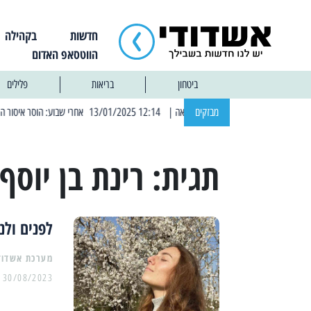
חדשות
בקהילה
הווטסאפ האדום
ביטחון
בריאות
פלילים
מבזקים
| 12:14 13/01/2025 אחרי שבוע: הוסר איסור הרחצה בחופי אשדוד
תגית:
רינת בן יוסף
לפנים ולנ
מערכת אשדוד
30/08/2023