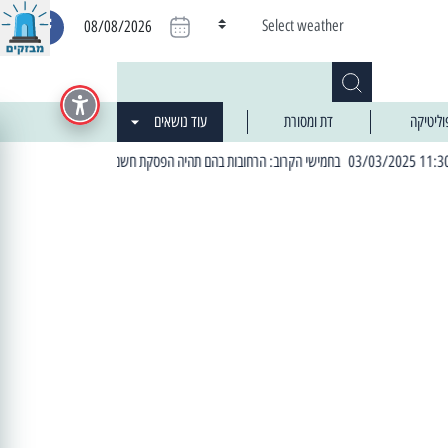
Select weather
08/08/2026
וליטיקה
דת ומסורת
עוד נושאים
| 06:19 25/03/2024 "מה חדש בעיר": המדור שבו תתעדכנו על כל מה ש... חדש