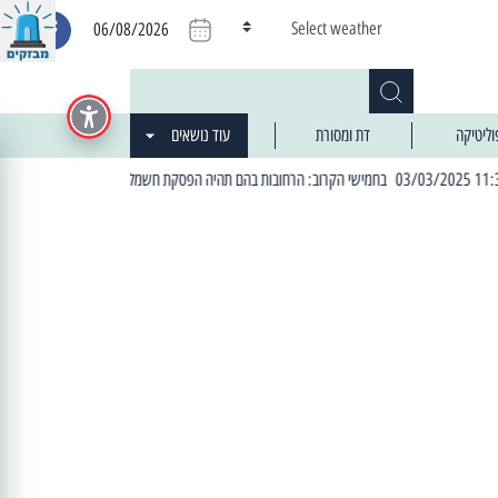
Select weather
06/08/2026
וליטיקה
דת ומסורת
עוד נושאים
| 06:19 25/03/2024 "מה חדש בעיר": המדור שבו תתעדכנו על כל מה ש... חדש