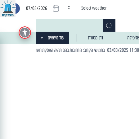
Select weather
07/08/2026
וליטיקה
דת ומסורת
עוד נושאים
| 06:19 25/03/2024 "מה חדש בעיר": המדור שבו תתעדכנו על כל מה ש... חדש