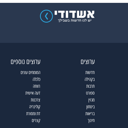
ערוצים
ערוצים נוספים
חדשות
המומחים עונים
בקהילה
כלכלה
תרבות
רווחה
ספורט
דעה אישית
מגזין
צרכנות
ביטחון
קולינריה
בריאות
דת ומסורת
חינוך
קצרים