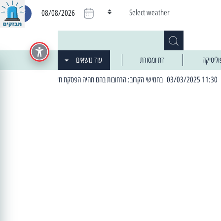
Select weather
08/08/2026
וליטיקה
דת ומסורת
עוד נושאים
| 06:19 25/03/2024 "מה חדש בעיר": המדור שבו תתעדכנו על כל מה ש... חדש