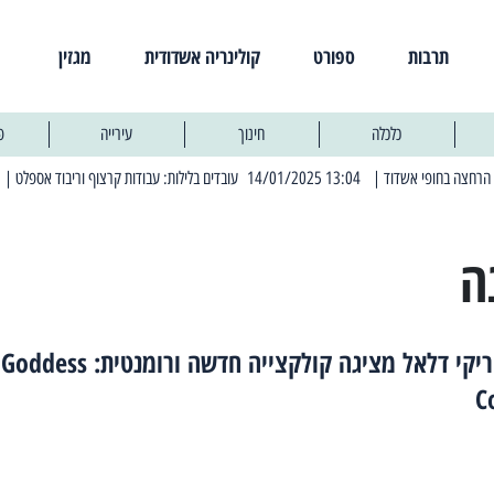
תרבות
ספורט
קולינריה אשדודית
מגזין
כלכלה
חינוך
עירייה
פ
| 13:04 14/01/2025 עובדים בלילות: עבודות קרצוף וריבוד אספלט
| 11:30 03/03/2025 בחמישי הקרוב: הרחובות בהם תהיה הפסקת חשמל יזומה
ה
המעצבת ריקי דלאל מציגה קולקצייה חדשה ורומנטית: Goddess
C